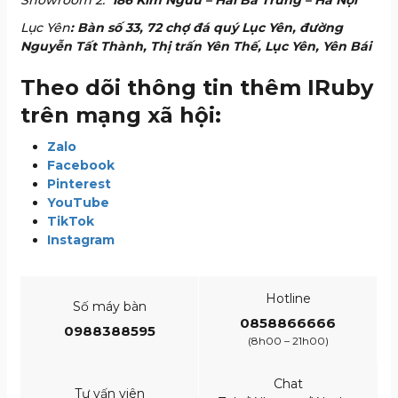
Showroom 2:
186 Kim Ngưu – Hai Bà Trưng – Hà Nội
Lục Yên
: Bàn số 33, 72 chợ đá quý Lục Yên, đường
Nguyễn Tất Thành, Thị trấn Yên Thế, Lục Yên, Yên Bái
Theo dõi thông tin thêm IRuby
trên mạng xã hội:
Zalo
Facebook
Pinterest
YouTube
TikTok
Instagram
Hotline
Số máy bàn
0858866666
0988388595
(8h00 – 21h00)
Chat
Tư vấn viên