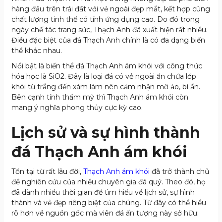
hàng đầu trên trái đất với vẻ ngoài đẹp mắt, kết hợp cùng
chất lượng tinh thể có tính ứng dụng cao. Do đó trong
ngày chế tác trang sức, Thạch Anh đã xuất hiện rất nhiều.
Điều đặc biệt của đá Thạch Anh chính là có đa dạng biến
thể khác nhau.
Nổi bật là biến thể đá Thạch Anh ám khói với công thức
hóa học là SiO
2
. Đây là loại đá có vẻ ngoài ẩn chứa lớp
khói từ trắng đến xám làm nên cảm nhận mờ ảo, bí ẩn.
Bên cạnh tính thẩm mỹ thì Thạch Anh ám khói còn
mang ý nghĩa phong thủy cực kỳ cao.
Lịch sử và sự hình thành
đá Thạch Anh ám khói
Tồn tại từ rất lâu đời,
Thạch Anh ám khói
đã trở thành chủ
đề nghiên cứu của nhiều chuyên gia đá quý. Theo đó, họ
đã dành nhiều thời gian để tìm hiểu về lịch sử, sự hình
thành và vẻ đẹp riêng biệt của chúng. Từ đây có thể hiểu
rõ hơn về nguồn gốc mà viên đá ấn tượng này sở hữu: