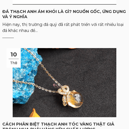
ĐÁ THẠCH ANH ÁM KHÓI LÀ GÌ? NGUỒN GỐC, ỨNG DỤNG
VÀ Ý NGHĨA
Hiện nay, thị trường đá quý đã rất phát triển với rất nhiều loại
đá khác nhau để...
10
Th8
CÁCH PHÂN BIỆT THẠCH ANH TÓC VÀNG THẬT GIẢ