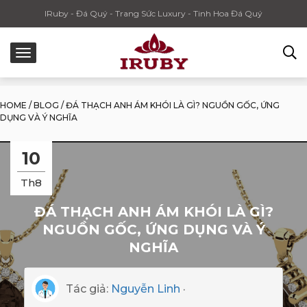
IRuby - Đá Quý - Trang Sức Luxury - Tinh Hoa Đá Quý
HOME
/
BLOG
/
ĐÁ THẠCH ANH ÁM KHÓI LÀ GÌ? NGUỒN GỐC, ỨNG
DỤNG VÀ Ý NGHĨA
10
Th8
ĐÁ THẠCH ANH ÁM KHÓI LÀ GÌ?
NGUỒN GỐC, ỨNG DỤNG VÀ Ý
NGHĨA
Tác giả:
Nguyễn Linh
·