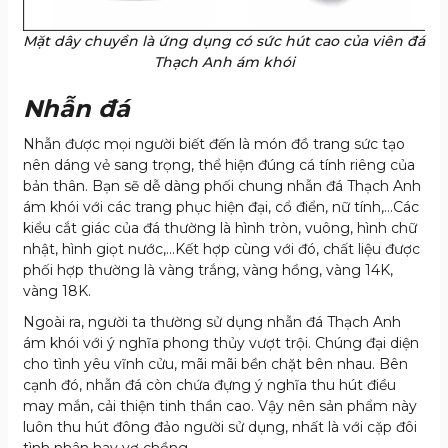
Mặt dây chuyền là ứng dụng có sức hút cao của viên đá
Thạch Anh ám khói
Nhẫn đá
Nhẫn được mọi người biết đến là món đồ trang sức tạo
nên dáng vẻ sang trọng, thể hiện đúng cá tính riêng của
bản thân. Bạn sẽ dễ dàng phối chung nhẫn đá Thạch Anh
ám khói với các trang phục hiện đại, cổ điển, nữ tính,…Các
kiểu cắt giác của đá thường là hình tròn, vuông, hình chữ
nhật, hình giọt nước,…Kết hợp cùng với đó, chất liệu được
phối hợp thường là vàng trắng, vàng hồng, vàng 14K,
vàng 18K.
Ngoài ra, người ta thường sử dụng nhẫn đá Thạch Anh
ám khói với ý nghĩa phong thủy vượt trội. Chúng đại diện
cho tình yêu vĩnh cửu, mãi mãi bền chặt bên nhau. Bên
cạnh đó, nhẫn đá còn chứa đựng ý nghĩa thu hút điều
may mắn, cải thiện tinh thần cao. Vậy nên sản phẩm này
luôn thu hút đông đảo người sử dụng, nhất là với cặp đôi
tình nhân hay vợ chồng.