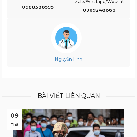
Zalo/Whatapp/Wechat
0988388595
0969248666
Nguyễn Linh
BÀI VIẾT LIÊN QUAN
09
Th8