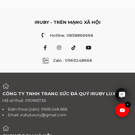
IRUBY - TRÊN MẠNG XÃ HỘI
Hotline: 0858866666
Zalo : 0969248666
IRUBY rất hân hạnh được tư
vấn cho anh chị.
CÔNG TY TNHH TRANG SỨC ĐÁ QUÝ IRUBY LUXURY
Mã số thuế: 0110961736
×
Điện thoại (zalo): 0969.248.666
Email:
irubyluxury@gmail.com