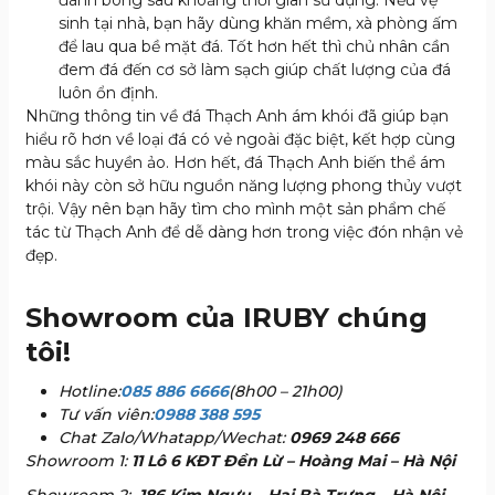
đánh bóng sau khoảng thời gian sử dụng. Nếu vệ
sinh tại nhà, bạn hãy dùng khăn mềm, xà phòng ấm
để lau qua bề mặt đá. Tốt hơn hết thì chủ nhân cần
đem đá đến cơ sở làm sạch giúp chất lượng của đá
luôn ổn định.
Những thông tin về đá Thạch Anh ám khói đã giúp bạn
hiểu rõ hơn về loại đá có vẻ ngoài đặc biệt, kết hợp cùng
màu sắc huyền ảo. Hơn hết, đá Thạch Anh biến thể ám
khói này còn sở hữu nguồn năng lượng phong thủy vượt
trội. Vậy nên bạn hãy tìm cho mình một sản phẩm chế
tác từ Thạch Anh để dễ dàng hơn trong việc đón nhận vẻ
đẹp.
Showroom của IRUBY chúng
tôi!
Hotline:
085 886 6666
(8h00 – 21h00)
Tư vấn viên:
0988 388 595
Chat Zalo/Whatapp/Wechat:
0969 248 666
Showroom 1:
11 Lô 6 KĐT Đền Lừ – Hoàng Mai – Hà Nội