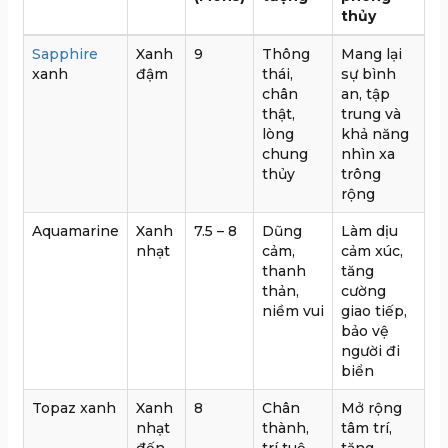
thủy
Sapphire
Xanh
9
Thông
Mang lại
xanh
đậm
thái,
sự bình
chân
an, tập
thật,
trung và
lòng
khả năng
chung
nhìn xa
thủy
trông
rộng
Aquamarine
Xanh
7.5 – 8
Dũng
Làm dịu
nhạt
cảm,
cảm xúc,
thanh
tăng
thản,
cường
niềm vui
giao tiếp,
bảo vệ
người đi
biển
Topaz xanh
Xanh
8
Chân
Mở rộng
nhạt
thành,
tâm trí,