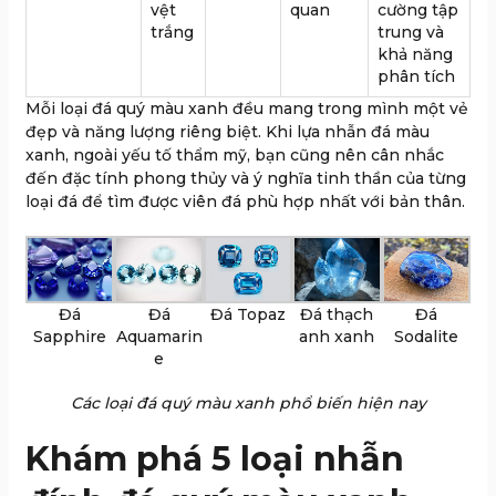
vệt
quan
cường tập
trắng
trung và
khả năng
phân tích
Mỗi loại đá quý màu xanh đều mang trong mình một vẻ
đẹp và năng lượng riêng biệt. Khi lựa nhẫn đá màu
xanh, ngoài yếu tố thẩm mỹ, bạn cũng nên cân nhắc
đến đặc tính phong thủy và ý nghĩa tinh thần của từng
loại đá để tìm được viên đá phù hợp nhất với bản thân.
Đá
Đá
Đá Topaz
Đá thạch
Đá
Sapphire
Aquamarin
anh xanh
Sodalite
e
Các loại đá quý màu xanh phổ biến hiện nay
Khám phá 5 loại nhẫn