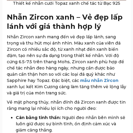
Thiết kế nhẫn cưới Topaz xanh chế tác từ Bạc 925
Nhẫn Zircon xanh – Vẻ đẹp lấp
lánh với giá thành hợp lý
Nhẫn Zircon xanh mang đến vẻ đẹp lấp lánh, sang
trọng và thu hút mọi ánh nhìn. Màu xanh của viên đá
Zircon có nhiều sắc độ, từ xanh nhạt đến xanh biển
đậm, tạo nên sự đa dạng trong thiết kế nhẫn. Với độ
cứng 6.5-7.5 trên thang Mohs, Zircon xanh phù hợp để
chế tác nhẫn đeo hàng ngày, nhưng cần được bảo
quản cẩn thận hơn so với các loại đá quý khác như
Sapphire hay Topaz. Đặc biệt, các
mẫu nhẫn Zircon
xanh lục kết Kim Cương càng làm tăng thêm vẻ lộng lẫy
và giá trị của món trang sức.
Về mặt phong thủy, nhẫn đính đá Zircon xanh được tin
rằng mang lại nhiều lợi ích cho người đeo:
Cân bằng tinh thần:
Người đeo nhẫn bên mình sẽ
luôn giữ được sự bình tĩnh, ổn định cảm xúc và
giảm căng thẳng.