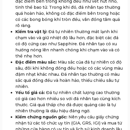
đặc điểm bên trong không đều như vết nứt nhỏ,
tinh thể bao tử. Trong khi đó, đá nhân tạo thường
quá hoàn hảo, không có đặc điểm bên trong hoặc
có các bong bóng khí tròn đều, vân đồng tâm quá
rõ ràng.
Kiểm tra vật lý:
Đá tự nhiên thường mát lạnh khi
chạm vào và giữ nhiệt độ lâu hơn, đặc biệt các đá
có độ cứng cao như Sapphire. Đá nhân tạo có xu
hướng nóng lên nhanh chóng khi chạm vào và có
thể nhẹ hơn.
Đặc điểm màu sắc:
Màu sắc của đá tự nhiên có độ
sâu, đôi khi không đồng đều hoặc có các vùng màu
đậm nhạt khác nhau. Đá nhân tạo thường có màu
sắc quá đồng đều và hoàn hảo, thiếu chiều sâu tự
nhiên.
Yếu tố giá cả:
Đá tự nhiên chất lượng cao thường
có giá cao hơn nhiều so với đá nhân tạo cùng kích
thước. Giá quá thấp cho đá được quảng cáo là tự
nhiên thường là dấu hiệu đáng ngờ.
Kiểm chứng nguồn gốc:
Nên yêu cầu giấy chứng
nhận từ các tổ chức uy tín (GIA, GRS, IGI) và mua từ
những cửa hàng có uy tín và lịch sử kinh doanh lâu