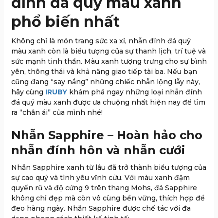
đính đá quý màu xanh
phổ biến nhất
Không chỉ là món trang sức xa xỉ, nhẫn đính đá quý
màu xanh còn là biểu tượng của sự thanh lịch, trí tuệ và
sức mạnh tinh thần. Màu xanh tượng trưng cho sự bình
yên, thông thái và khả năng giao tiếp tài ba. Nếu bạn
cũng đang “say nắng” những chiếc nhẫn lộng lẫy này,
hãy cùng
IRUBY
khám phá ngay những loại nhẫn đính
đá quý màu xanh được ưa chuộng nhất hiện nay để tìm
ra “chân ái” của mình nhé!
Nhẫn Sapphire – Hoàn hảo cho
nhẫn đính hôn và nhẫn cưới
Nhẫn Sapphire xanh từ lâu đã trở thành biểu tượng của
sự cao quý và tình yêu vĩnh cửu. Với màu xanh đậm
quyến rũ và độ cứng 9 trên thang Mohs, đá Sapphire
không chỉ đẹp mà còn vô cùng bền vững, thích hợp để
đeo hàng ngày. Nhẫn Sapphire được chế tác với đa