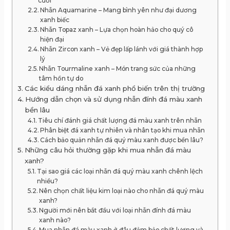
cưới
Nhẫn Aquamarine – Mang bình yên như đại dương
xanh biếc
Nhẫn Topaz xanh – Lựa chọn hoàn hảo cho quý cô
hiện đại
Nhẫn Zircon xanh – Vẻ đẹp lấp lánh với giá thành hợp
lý
Nhẫn Tourmaline xanh – Món trang sức của những
tâm hồn tự do
Các kiểu dáng nhẫn đá xanh phổ biến trên thị trường
Hướng dẫn chọn và sử dụng nhẫn đính đá màu xanh
bền lâu
Tiêu chí đánh giá chất lượng đá màu xanh trên nhẫn
Phân biệt đá xanh tự nhiên và nhân tạo khi mua nhẫn
Cách bảo quản nhẫn đá quý màu xanh được bền lâu?
Những câu hỏi thường gặp khi mua nhẫn đá màu
xanh?
Tại sao giá các loại nhẫn đá quý màu xanh chênh lệch
nhiều?
Nên chọn chất liệu kim loại nào cho nhẫn đá quý màu
xanh?
Người mới nên bắt đầu với loại nhẫn đính đá màu
xanh nào?
Mua nhẫn đá màu xanh ở đâu đảm bảo chất lượng và