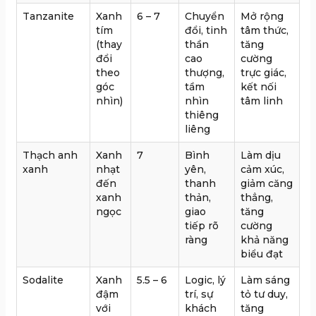
Tanzanite
Xanh
6 – 7
Chuyển
Mở rộng
tím
đổi, tinh
tâm thức,
(thay
thần
tăng
đổi
cao
cường
theo
thượng,
trực giác,
góc
tầm
kết nối
nhìn)
nhìn
tâm linh
thiêng
liêng
Thạch anh
Xanh
7
Bình
Làm dịu
xanh
nhạt
yên,
cảm xúc,
đến
thanh
giảm căng
xanh
thản,
thẳng,
ngọc
giao
tăng
tiếp rõ
cường
ràng
khả năng
biểu đạt
Sodalite
Xanh
5.5 – 6
Logic, lý
Làm sáng
đậm
trí, sự
tỏ tư duy,
với
khách
tăng