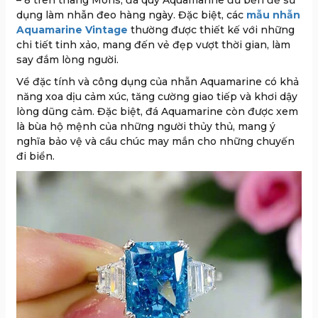
– 8 trên thang Mohs, đá quý Aquamarine đủ bền để sử
dụng làm nhẫn đeo hàng ngày. Đặc biệt, các
mẫu nhẫn
Aquamarine Vintage
thường được thiết kế với những
chi tiết tinh xảo, mang đến vẻ đẹp vượt thời gian, làm
say đắm lòng người.
Về đặc tính và công dụng của nhẫn Aquamarine có khả
năng xoa dịu cảm xúc, tăng cường giao tiếp và khơi dậy
lòng dũng cảm. Đặc biệt, đá Aquamarine còn được xem
là bùa hộ mệnh của những người thủy thủ, mang ý
nghĩa bảo vệ và cầu chúc may mắn cho những chuyến
đi biển.