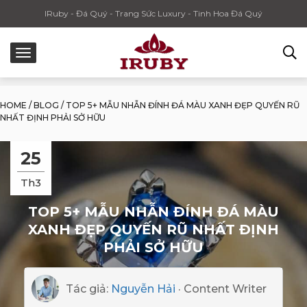
IRuby - Đá Quý - Trang Sức Luxury - Tinh Hoa Đá Quý
HOME
/
BLOG
/
TOP 5+ MẪU NHẪN ĐÍNH ĐÁ MÀU XANH ĐẸP QUYẾN RŨ
NHẤT ĐỊNH PHẢI SỞ HỮU
25
Th3
TOP 5+ MẪU NHẪN ĐÍNH ĐÁ MÀU
XANH ĐẸP QUYẾN RŨ NHẤT ĐỊNH
PHẢI SỞ HỮU
Tác giả:
Nguyễn Hải
· Content Writer