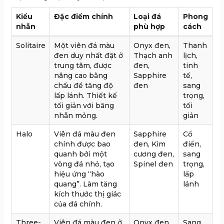
Kiểu
Đặc điểm chính
Loại đá
Phong
nhẫn
phù hợp
cách
Solitaire
Một viên đá màu
Onyx đen,
Thanh
đen duy nhất đặt ở
Thạch anh
lịch,
trung tâm, được
đen,
tinh
nâng cao bằng
Sapphire
tế,
chấu để tăng độ
đen
sang
lấp lánh. Thiết kế
trọng,
tối giản với băng
tối
nhẫn mỏng.
giản
Halo
Viên đá màu đen
Sapphire
Cổ
chính được bao
đen, Kim
điển,
quanh bởi một
cương đen,
sang
vòng đá nhỏ, tạo
Spinel đen
trọng,
hiệu ứng “hào
lấp
quang”. Làm tăng
lánh
kích thước thị giác
của đá chính.
Three-
Viên đá màu đen ở
Onyx đen,
Sang