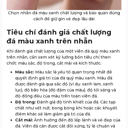
Chọn nhẫn đá màu xanh chất lượng và bảo quản đúng
cách để giữ gìn vẻ đẹp lâu dài
Tiêu chí đánh giá chất lượng
đá màu xanh trên nhẫn
Khi đánh giá chất lượng của một viên đá quý màu xanh
trên nhẫn, cần xem xét kỹ lưỡng bốn tiêu chí then
chốt: màu sắc, độ trong, cắt mài và kích thước.
Màu sắc:
Màu sắc là yếu tố quan trọng nhất để
quyết định giá trị của đá quý màu xanh. Màu đá
được đánh giá qua sắc độ (ví dụ: xanh lam, xanh
lục), độ bão hòa (độ đậm của màu), độ tối sáng và
độ đồng đều của màu trên toàn viên đá.
Độ trong:
Đánh giá độ tinh khiết của đá. Các tạp
chất như vết nứt, bong bóng khí hoặc các khuyết
điểm khác sẽ làm giảm giá trị của đá.
Cắt mài:
Ảnh hưởng đến độ lấp lánh và vẻ đẹp của
đá. Viên đá cần được cắt đối xứng, tỷ lệ chuẩn và