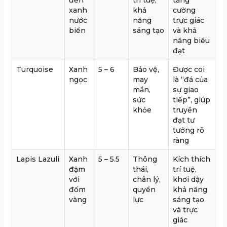
đến
trí tuệ,
tăng
xanh
khả
cường
nước
năng
trực giác
biển
sáng tạo
và khả
năng biểu
đạt
Turquoise
Xanh
5 – 6
Bảo vệ,
Được coi
ngọc
may
là “đá của
mắn,
sự giao
sức
tiếp”, giúp
khỏe
truyền
đạt tư
tưởng rõ
ràng
Lapis Lazuli
Xanh
5 – 5.5
Thông
Kích thích
đậm
thái,
trí tuệ,
với
chân lý,
khơi dậy
đốm
quyền
khả năng
vàng
lực
sáng tạo
và trực
giác