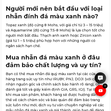
Người mới nên bắt đầu với loại
nhẫn đính đá màu xanh nào?
Topaz xanh (độ cứng 8 Mohs, với giá chỉ từ 3 – 15 triệu)
và Aquamarine (độ cứng 7.5-8 Mohs) là lựa chọn tốt cho
người mới bắt đầu. Thạch anh xanh hoặc Zircon xanh
(giá từ 1 – 5 triệu) phù hợp hơn với những người có
ngân sách hạn chế.
Mua nhẫn đá màu xanh ở đâu
IRUBY rất hân hạnh được tư
vấn cho anh chị.
đảm bảo chất lượng và uy tín?
Bạn có thể mua nhẫn đá quý màu xanh tại các cửa
hàng trang sức uy tín như IRUBY, PNJ, DOJI (với chứng
nhận nguồn gốc và chính sách bảo hành rõ ràng), có
×
đánh giá tốt và giấy kiểm định GIA, GRS, IGI). Tại IRUBY,
khi mua sản phẩm, khách hàng sẽ được hướng dẫn cụ
thể về cách chăm sóc và bảo quản để đảm bảo trang
sức luôn như mới, dịch vụ tư vấn chuyên nghiệp về các
mẫu nhẫn đá màu xanh và giá thành, giúp bạn dễ dàng