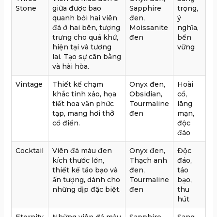
Stone
giữa được bao
Sapphire
trọng,
quanh bởi hai viên
đen,
ý
đá ở hai bên, tượng
Moissanite
nghĩa,
trưng cho quá khứ,
đen
bền
hiện tại và tương
vững
lai. Tạo sự cân bằng
và hài hòa.
Vintage
Thiết kế chạm
Onyx đen,
Hoài
khắc tinh xảo, họa
Obsidian,
cổ,
tiết hoa văn phức
Tourmaline
lãng
tạp, mang hơi thở
đen
mạn,
cổ điển.
độc
đáo
Cocktail
Viên đá màu đen
Onyx đen,
Độc
kích thước lớn,
Thạch anh
đáo,
thiết kế táo bạo và
đen,
táo
ấn tượng, dành cho
Tourmaline
bạo,
những dịp đặc biệt.
đen
thu
hút