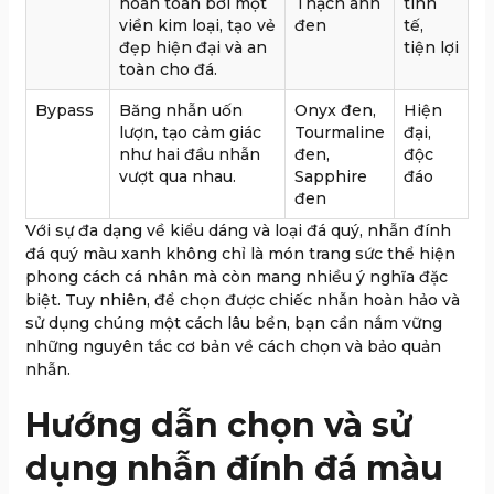
hoàn toàn bởi một
Thạch anh
tinh
viền kim loại, tạo vẻ
đen
tế,
đẹp hiện đại và an
tiện lợi
toàn cho đá.
Bypass
Băng nhẫn uốn
Onyx đen,
Hiện
lượn, tạo cảm giác
Tourmaline
đại,
như hai đầu nhẫn
đen,
độc
vượt qua nhau.
Sapphire
đáo
đen
Với sự đa dạng về kiểu dáng và loại đá quý, nhẫn đính
đá quý màu xanh không chỉ là món trang sức thể hiện
phong cách cá nhân mà còn mang nhiều ý nghĩa đặc
biệt. Tuy nhiên, để chọn được chiếc nhẫn hoàn hảo và
sử dụng chúng một cách lâu bền, bạn cần nắm vững
những nguyên tắc cơ bản về cách chọn và bảo quản
nhẫn.
Hướng dẫn chọn và sử
dụng nhẫn đính đá màu