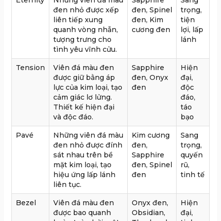
Eternity
Những viên đá màu
Sapphire
Sang
đen nhỏ được xếp
đen, Spinel
trọng,
liên tiếp xung
đen, Kim
tiện
quanh vòng nhẫn,
cương đen
lợi, lấp
tượng trưng cho
lánh
tình yêu vĩnh cửu.
Tension
Viên đá màu đen
Sapphire
Hiện
được giữ bằng áp
đen, Onyx
đại,
lực của kim loại, tạo
đen
độc
cảm giác lơ lửng.
đáo,
Thiết kế hiện đại
táo
và độc đáo.
bạo
Pavé
Những viên đá màu
Kim cương
Sang
đen nhỏ được đính
đen,
trọng,
sát nhau trên bề
Sapphire
quyến
mặt kim loại, tạo
đen, Spinel
rũ,
hiệu ứng lấp lánh
đen
tinh tế
liên tục.
Bezel
Viên đá màu đen
Onyx đen,
Hiện
được bao quanh
Obsidian,
đại,