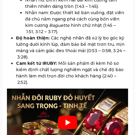
Nhẫn nữ: Đính kèm hai dải kim cương tấm
thiên nhiên dáng tròn (
1:43
–
1:45
).
Nhẫn nam: Được thiết kế bản vuông, đặt viên
đá chủ nằm ngang phá cách cùng bốn viên
kim cương
Baguette
hình chữ nhật (
1:45
–
1:51
,
3:12
–
3:17
).
Độ hoàn thiện:
Các nghệ nhân đã xử lý bo góc kỹ
lưỡng dưới kính lúp, đảm bảo bề mặt trơn tru, mịn
màng và cảm giác đeo thoải mái (
0:53
–
0:58
,
3:24
–
3:28
).
Cam kết từ IRUBY:
Mỗi sản phẩm đi kèm hồ sơ
kiểm định chất lượng nghiêm ngặt và chế độ bảo
hành làm mới trọn đời cho khách hàng (
2:40
–
2:52
).