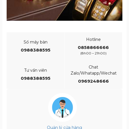
Hotline
Số máy bàn
0858866666
0988388595
(8h00 – 21h00)
Chat
Tư vấn viên
Zalo/Whatapp/Wechat
0988388595
0969248666
Quản lý cửa hàng