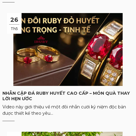
26
Th5
NHẪN CẶP ĐÁ RUBY HUYẾT CAO CẤP – MÓN QUÀ THAY
LỜI HẸN ƯỚC
Video này giới thiệu về một đôi nhẫn cưới kỷ niệm độc bản
được thiết kế theo yêu...