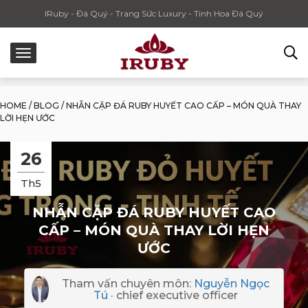
IRuby - Đá Quý - Trang Sức Luxury - Tinh Hoa Đá Quý
HOME
/
BLOG
/
NHẪN CẶP ĐÁ RUBY HUYẾT CAO CẤP – MÓN QUÀ THAY
LỜI HẸN ƯỚC
26
Th5
NHẪN CẶP ĐÁ RUBY HUYẾT CAO
CẤP – MÓN QUÀ THAY LỜI HẸN
ƯỚC
Tham vấn chuyên môn:
Nguyễn Ngọc
Tú
· chief executive officer