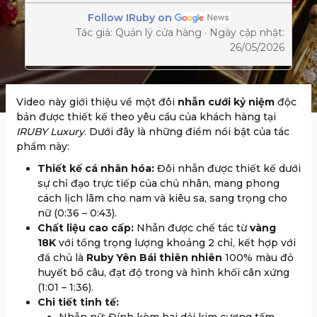
Follow IRuby on
Tác giả: Quản lý cửa hàng · Ngày cập nhật:
26/05/2026
Video này giới thiệu về một đôi
nhẫn cưới kỷ niệm
độc
bản được thiết kế theo yêu cầu của khách hàng tại
IRUBY Luxury
. Dưới đây là những điểm nổi bật của tác
phẩm này:
Thiết kế cá nhân hóa:
Đôi nhẫn được thiết kế dưới
sự chỉ đạo trực tiếp của chủ nhân, mang phong
cách lịch lãm cho nam và kiêu sa, sang trọng cho
nữ (
0:36
–
0:43
).
Chất liệu cao cấp:
Nhẫn được chế tác từ
vàng
18K
với tổng trọng lượng khoảng 2 chỉ, kết hợp với
đá chủ là
Ruby Yên Bái thiên nhiên
100% màu đỏ
huyết bồ câu, đạt độ trong và hình khối cân xứng
(
1:01
–
1:36
).
Chi tiết tinh tế: