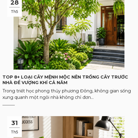
28
Th5
TOP 8+ LOẠI CÂY MỆNH MỘC NÊN TRỒNG CÂY TRƯỚC
NHÀ ĐỂ VƯỢNG KHÍ CẢ NĂM
Trong triết học phong thủy phương Đông, không gian sống
xung quanh một ngôi nhà không chỉ đơn...
31
Th5