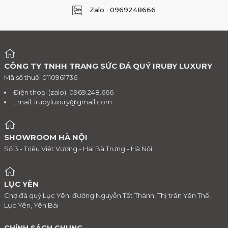
Zalo : 0969248666
CÔNG TY TNHH TRANG SỨC ĐÁ QUÝ IRUBY LUXURY
Mã số thuế: 0110961736
Điện thoại (zalo): 0969.248.666
Email:
irubyluxury@gmail.com
SHOWROOM HÀ NỘI
Số 3 - Triệu Việt Vương - Hai Bà Trưng - Hà Nội
LỤC YÊN
Chợ đá quý Lục Yên, đường Nguyễn Tất Thành, Thị trấn Yên Thế,
Lục Yên, Yên Bái