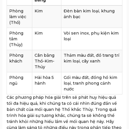
Phòng
Kim
Đèn bàn kim loại, khung
làm việc
ảnh bạc
(Thổ)
Phòng
Kim
Vòi sen inox, phụ kiện kim
tắm
loại
(Thủy)
Phòng
Cân bằng
Thảm màu đất, đồ trang trí
khách
Thổ-Kim-
kim loại, cây xanh
Thủy
Phòng
Hài hòa 5
Gối màu đất, đồng hồ kim
ngủ
hành
loại, tranh phong cảnh
nước
Các phương pháp hóa giải trên sẽ phát huy hiệu quả
tối đa hiệu quả, khi chúng ta có cái nhìn đúng đắn về
bản chất của mối quan hệ Thổ khắc Thủy. Trong quá
trình hóa giải sự tương khắc, chúng ta sẽ không thể
tránh khỏi những hiểu lầm về mối quan hệ này. Hãy
cùng làm sáng tỏ những điều này trong phần tiếp theo