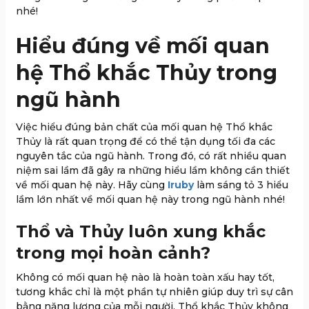
nhé!
Hiểu đúng về mối quan
hệ Thổ khắc Thủy trong
ngũ hành
Việc hiểu đúng bản chất của mối quan hệ Thổ khắc
Thủy là rất quan trọng để có thể tận dụng tối đa các
nguyên tắc của ngũ hành. Trong đó, có rất nhiều quan
niệm sai lầm đã gây ra những hiểu lầm không cần thiết
về mối quan hệ này. Hãy cùng
Iruby
làm sáng tỏ 3 hiểu
lầm lớn nhất về mối quan hệ này trong ngũ hành nhé!
Thổ và Thủy luôn xung khắc
trong mọi hoàn cảnh?
Không có mối quan hệ nào là hoàn toàn xấu hay tốt,
tương khắc chỉ là một phần tự nhiên giúp duy trì sự cân
bằng năng lượng của mỗi người. Thổ khắc Thủy không