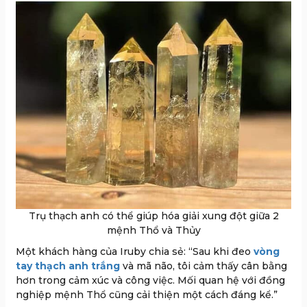
Trụ thạch anh có thể giúp hóa giải xung đột giữa 2
mệnh Thổ và Thủy
Một khách hàng của Iruby chia sẻ: “Sau khi đeo
vòng
tay thạch anh trắng
và mã não, tôi cảm thấy cân bằng
hơn trong cảm xúc và công việc. Mối quan hệ với đồng
nghiệp mệnh Thổ cũng cải thiện một cách đáng kể.”