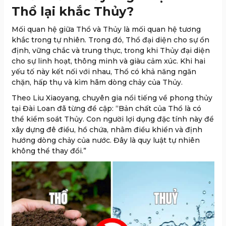
Thổ lại khắc Thủy?
Mối quan hệ giữa Thổ và Thủy là mối quan hệ tương
khắc trong tự nhiên. Trong đó, Thổ đại diện cho sự ổn
định, vững chắc và trung thực, trong khi Thủy đại diện
cho sự linh hoạt, thông minh và giàu cảm xúc. Khi hai
yếu tố này kết nối với nhau, Thổ có khả năng ngăn
chặn, hấp thụ và kìm hãm dòng chảy của Thủy.
Theo Liu Xiaoyang, chuyên gia nổi tiếng về phong thủy
tại Đài Loan đã từng đề cập: “Bản chất của Thổ là có
thể kiểm soát Thủy. Con người lợi dụng đặc tính này để
xây dựng đê điều, hồ chứa, nhằm điều khiển và định
hướng dòng chảy của nước. Đây là quy luật tự nhiên
không thể thay đổi.”