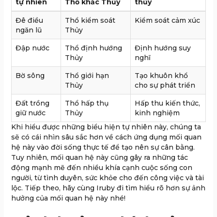
tự nhiên
Thổ khắc Thủy
thủy
Đê điều
Thổ kiểm soát
Kiểm soát cảm xúc
ngăn lũ
Thủy
Đập nước
Thổ định hướng
Định hướng suy
Thủy
nghĩ
Bờ sông
Thổ giới hạn
Tạo khuôn khổ
Thủy
cho sự phát triển
Đất trồng
Thổ hấp thụ
Hấp thu kiến thức,
giữ nước
Thủy
kinh nghiệm
Khi hiểu được những biểu hiện tự nhiên này, chúng ta
sẽ có cái nhìn sâu sắc hơn về cách ứng dụng mối quan
hệ này vào đời sống thực tế để tạo nên sự cân bằng.
Tuy nhiên, mối quan hệ này cũng gây ra những tác
động mạnh mẽ đến nhiều khía cạnh cuộc sống con
người, từ tình duyên, sức khỏe cho đến công việc và tài
lộc. Tiếp theo, hãy cùng Iruby đi tìm hiểu rõ hơn sự ảnh
hưởng của mối quan hệ này nhé!