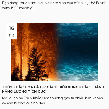
Bạn đang muốn tìm hiểu về năm sinh của mình, cụ thể là sinh
năm 1995 mệnh gì...
16
Th5
THỦY KHẮC HỎA LÀ GÌ? CÁCH BIẾN XUNG KHẮC THÀNH
NĂNG LƯỢNG TÍCH CỰC
Mối quan hệ Thủy khắc Hỏa thường gây ra nhiều băn khoăn
về ảnh hưởng của nó đến...