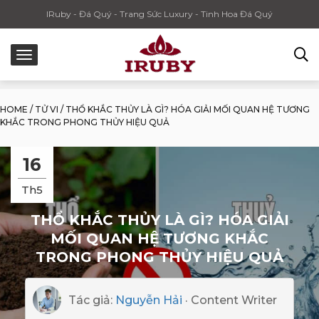
IRuby - Đá Quý - Trang Sức Luxury - Tinh Hoa Đá Quý
HOME
/
TỬ VI
/
THỔ KHẮC THỦY LÀ GÌ? HÓA GIẢI MỐI QUAN HỆ TƯƠNG
KHẮC TRONG PHONG THỦY HIỆU QUẢ
16
Th5
THỔ KHẮC THỦY LÀ GÌ? HÓA GIẢI
MỐI QUAN HỆ TƯƠNG KHẮC
TRONG PHONG THỦY HIỆU QUẢ
Tác giả:
Nguyễn Hải
· Content Writer