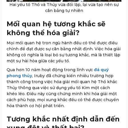
Hai yếu tố Thổ và Thủy vừa đối lập, lại vừa tạo nên sự
cân bằng tự nhiên
Mối quan hệ tương khắc sẽ
không thể hóa giải?
Mọi mối quan hệ tron ngù hành đều có thể được điều
chỉnh để đạt được sự cân bằng nhất định. Việc hóa giải
không có nghĩa là loại bỏ sự tương khắc, mà là thiết lập
một sự hài hòa giữa các yếu tố.
Qua hơn 10 năm hoạt động trong lĩnh vực
đá quý
phong thủy
, Iruby đã chứng kiến nhiều trường hợp
thành công trong việc hóa giải mối quan hệ Thổ khắc
Thủy thông qua việc sử dụng yếu tố Kim một cách
khéo léo. Điều này cũng chứng minh khi hóa giải một
cách phù hợp, mọi xung khắc đều có thể được chuyển
hóa thành cơ hội phát triển.
Tương khắc nhất định dẫn đến
xung đột và thất bại?