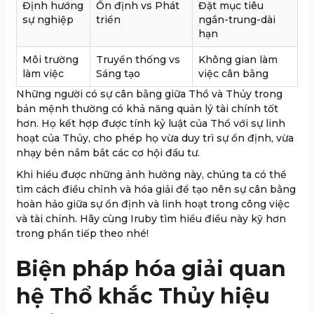
Định hướng
Ổn định vs Phát
Đặt mục tiêu
sự nghiệp
triển
ngắn-trung-dài
hạn
Môi trường
Truyền thống vs
Không gian làm
làm việc
Sáng tạo
việc cân bằng
Những người có sự cân bằng giữa Thổ và Thủy trong
bản mệnh thường có khả năng quản lý tài chính tốt
hơn. Họ kết hợp được tính kỷ luật của Thổ với sự linh
hoạt của Thủy, cho phép họ vừa duy trì sự ổn định, vừa
nhạy bén nắm bắt các cơ hội đầu tư.
Khi hiểu được những ảnh hưởng này, chúng ta có thể
tìm cách điều chỉnh và hóa giải để tạo nên sự cân bằng
hoàn hảo giữa sự ổn định và linh hoạt trong công việc
và tài chính. Hãy cùng Iruby tìm hiểu điều này kỹ hơn
trong phần tiếp theo nhé!
Biện pháp hóa giải quan
hệ Thổ khắc Thủy hiệu