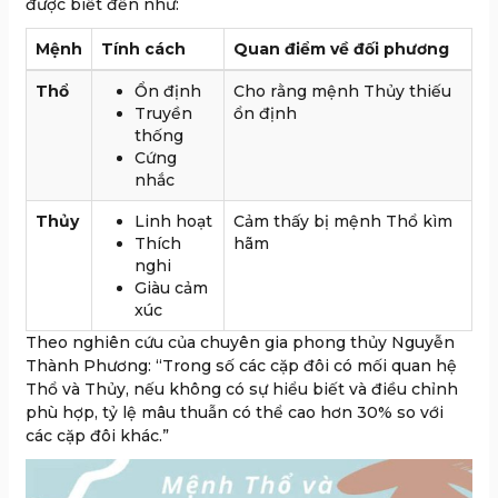
được biết đến như:
Mệnh
Tính cách
Quan điểm về đối phương
Thổ
Ổn định
Cho rằng mệnh Thủy thiếu
Truyền
ổn định
thống
Cứng
nhắc
Thủy
Linh hoạt
Cảm thấy bị mệnh Thổ kìm
Thích
hãm
nghi
Giàu cảm
xúc
Theo nghiên cứu của chuyên gia phong thủy Nguyễn
Thành Phương: “Trong số các cặp đôi có mối quan hệ
Thổ và Thủy, nếu không có sự hiểu biết và điều chỉnh
phù hợp, tỷ lệ mâu thuẫn có thể cao hơn 30% so với
các cặp đôi khác.”