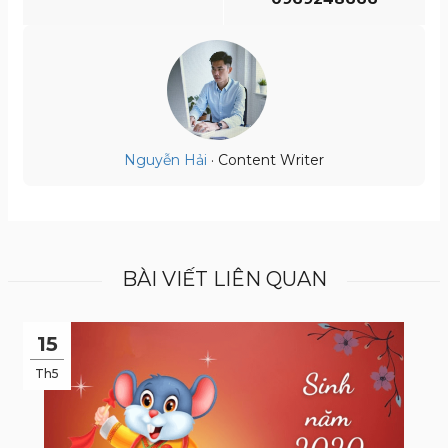
Nguyễn Hải
· Content Writer
BÀI VIẾT LIÊN QUAN
15
Th5