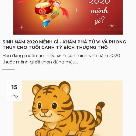
SINH NĂM 2020 MỆNH GÌ - KHÁM PHÁ TỬ VI VÀ PHONG
THỦY CHO TUỔI CANH TÝ BÍCH THƯỢNG THỔ
Bạn đang muốn tìm hiểu xem con mình sinh năm 2020
thuộc mệnh gì để chọn đúng màu...
15
Th5