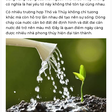
có nghĩa là hai yếu tố này không thể tồn tại cùng nhau.
Có nhiều trường hợp Thổ và Thủy không chỉ tương
khắc mà còn hỗ trợ lẫn nhau để tạo nên sự sống. Dòng
chảy của nước cần bờ đất để định hình và đất đai cần
nước để trở nên màu mỡ. Đây là quan điểm ngày càng
được nhiều nhà phong thủy hiện đại tán thành.