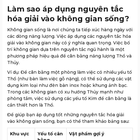
Làm sao áp dụng nguyên tắc
hóa giải vào không gian sống?
Không gian sống là nơi chúng ta tiếp xúc hàng ngày với
các dòng năng lượng. Việc áp dụng các nguyên tắc hóa
giải vào không gian này có ý nghĩa quan trọng. Việc bố
trí không gian dựa trên nguyên tắc ngũ hành là một
phương pháp hiệu quả để cân bằng năng lượng Thổ và
Thủy.
Ví dụ: Để cân bằng một phòng làm việc có nhiều yếu tố
Thổ (như bàn làm việc gỗ nặng), có thể sử dụng các vật
dụng kim loại như đèn bàn inox hoặc khung ảnh bạc.
Trong các không gian có xu hướng Thủy mạnh như
phòng tắm, việc sử dụng các yếu tố Kim để cân bằng là
cần thiết hơn là Thổ.
Để giúp bạn áp dụng tốt những nguyên tắc hóa giải
vào không gian sống, bạn có thể tham khảo bảng sau:
Khu vực
Yếu tố cân
Vật phẩm gợi ý
bằng