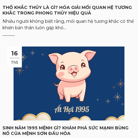
THỔ KHẮC THỦY LÀ GÌ? HÓA GIẢI MỐI QUAN HỆ TƯƠNG
KHẮC TRONG PHONG THỦY HIỆU QUẢ
Nhiều người không biết rằng, mối quan hệ tương khắc có thể
khiến bản thân luôn gặp khó...
16
Th5
SINH NĂM 1995 MỆNH GÌ? KHÁM PHÁ SỨC MẠNH BÙNG
NỔ CỦA MỆNH SƠN ĐẦU HỎA