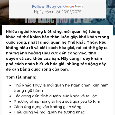
Follow IRuby on
Ngày cập nhật: 16/05/2025
Nhiều người không biết rằng, mối quan hệ tương
khắc có thể khiến bản thân luôn gặp khó khăn trong
cuộc sống, nhất là mối quan hệ Thổ khắc Thủy. Nếu
không hiểu rõ và biết cách hóa giải, nó có thể gây ra
những ảnh hưởng tiêu cực đến công việc, tình
duyên và sức khỏe của bạn. Hãy cùng Iruby khám
phá cách nhận biết và hóa giải những tác động này
để cân bằng cuộc sống của bạn.
Tóm tắt nhanh:
Thổ khắc Thủy là mối quan hệ ngăn chặn, kìm hãm
trong ngũ hành
Tác động đến tình duyên, sức khỏe và tài lộc
Phương pháp hóa giải hiệu quả qua yếu tố Kim
Cách ứng dụng vào không gian sống
Hiểu đúng về mối quan hệ tương khắc