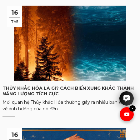
16
Th5
IRUBY rất hân hạnh được tư
vấn cho anh chị.
THỦY KHẮC HỎA LÀ GÌ? CÁCH BIẾN XUNG KHẮC THÀNH
NĂNG LƯỢNG TÍCH CỰC
Mối quan hệ Thủy khắc Hỏa thường gây ra nhiều băn khoăn
×
về ảnh hưởng của nó đến...
16