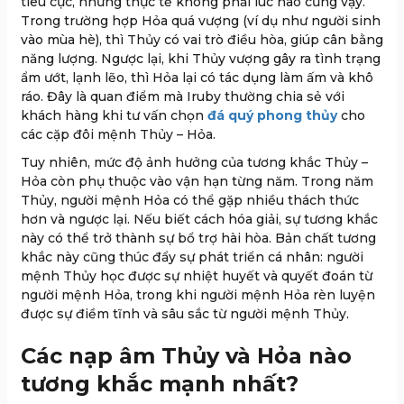
tiêu cực, nhưng thực tế không phải lúc nào cũng vậy.
Trong trường hợp Hỏa quá vượng (ví dụ như người sinh
vào mùa hè), thì Thủy có vai trò điều hòa, giúp cân bằng
năng lượng. Ngược lại, khi Thủy vượng gây ra tình trạng
ẩm ướt, lạnh lẽo, thì Hỏa lại có tác dụng làm ấm và khô
ráo. Đây là quan điểm mà Iruby thường chia sẻ với
khách hàng khi tư vấn chọn
đá quý phong thủy
cho
các cặp đôi mệnh Thủy – Hỏa.
Tuy nhiên, mức độ ảnh hưởng của tương khắc Thủy –
Hỏa còn phụ thuộc vào vận hạn từng năm. Trong năm
Thủy, người mệnh Hỏa có thể gặp nhiều thách thức
hơn và ngược lại. Nếu biết cách hóa giải, sự tương khắc
này có thể trở thành sự bổ trợ hài hòa. Bản chất tương
khắc này cũng thúc đẩy sự phát triển cá nhân: người
mệnh Thủy học được sự nhiệt huyết và quyết đoán từ
người mệnh Hỏa, trong khi người mệnh Hỏa rèn luyện
được sự điềm tĩnh và sâu sắc từ người mệnh Thủy.
Các nạp âm Thủy và Hỏa nào
tương khắc mạnh nhất?