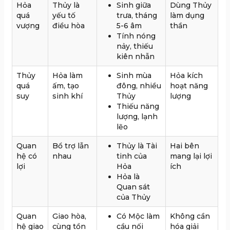
Hỏa
Thủy là
Sinh giữa
Dùng Thủy
quá
yếu tố
trưa, tháng
làm dụng
vượng
điều hòa
5-6 âm
thần
Tính nóng
nảy, thiếu
kiên nhẫn
Thủy
Hỏa làm
Sinh mùa
Hỏa kích
quá
ấm, tạo
đông, nhiều
hoạt năng
suy
sinh khí
Thủy
lượng
Thiếu năng
lượng, lạnh
lẽo
Quan
Bổ trợ lẫn
Thủy là Tài
Hai bên
hệ có
nhau
tinh của
mang lại lợi
lợi
Hỏa
ích
Hỏa là
Quan sát
của Thủy
Quan
Giao hòa,
Có Mộc làm
Không cần
hệ giao
cùng tồn
cầu nối
hóa giải