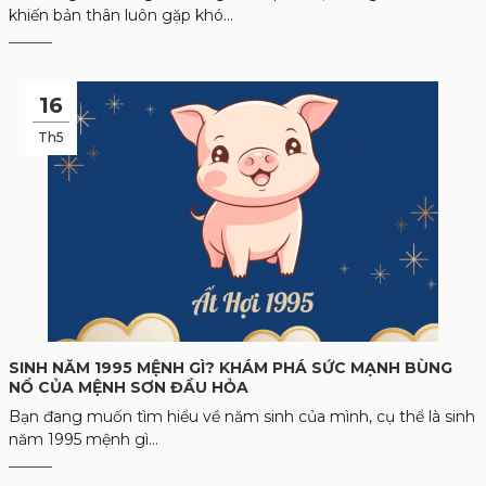
khiến bản thân luôn gặp khó...
16
Th5
SINH NĂM 1995 MỆNH GÌ? KHÁM PHÁ SỨC MẠNH BÙNG
NỔ CỦA MỆNH SƠN ĐẦU HỎA
Bạn đang muốn tìm hiểu về năm sinh của mình, cụ thể là sinh
năm 1995 mệnh gì...