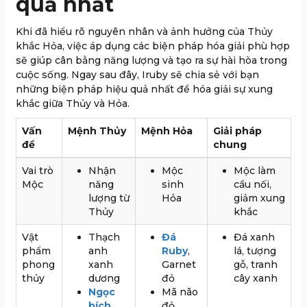
quả nhất
Khi đã hiểu rõ nguyên nhân và ảnh hưởng của Thủy
khắc Hỏa, việc áp dụng các biện pháp hóa giải phù hợp
sẽ giúp cân bằng năng lượng và tạo ra sự hài hòa trong
cuộc sống. Ngay sau đây, Iruby sẽ chia sẻ với bạn
những biện pháp hiệu quả nhất để hóa giải sự xung
khắc giữa Thủy và Hỏa.
Vấn
Mệnh Thủy
Mệnh Hỏa
Giải pháp
đề
chung
Vai trò
Nhận
Mộc
Mộc làm
Mộc
năng
sinh
cầu nối,
lượng từ
Hỏa
giảm xung
Thủy
khắc
Vật
Thạch
Đá
Đá xanh
phẩm
anh
Ruby
,
lá, tượng
phong
xanh
Garnet
gỗ, tranh
thủy
dương
đỏ
cây xanh
Ngọc
Mã não
bích
đỏ