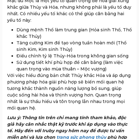
Mặc dù Mộc là một yếu tố quan trọng để hóa giải xung
khắc giữa Thủy và Hỏa, nhưng không phải là yếu tố duy
nhất. Có nhiều yếu tố khác có thể giúp cân bằng hai
yếu tố này:
Dùng mệnh Thổ làm trung gian (Hỏa sinh Thổ, Thổ
khắc Thủy)
Tăng cường Kim để tạo vòng tuần hoàn mới (Thổ
sinh Kim, Kim sinh Thủy)
Điều chỉnh tỷ lệ Thủy-Hỏa trong không gian sống
Sử dụng tiết khí phù hợp để cân bằng (làm việc
quan trọng vào mùa thuân – Mộc vượng)
Với việc hiểu đúng bản chất Thủy khắc Hỏa và áp dụng
phương pháp hóa giải phù hợp sẽ biến mối quan hệ
tương khắc thành nguồn năng lượng bổ sung, giúp
cuộc sống hài hòa và thịnh vượng hơn. Quan trọng
nhất là sự thấu hiểu và tôn trọng lẫn nhau trong mọi
mối quan hệ.
Lưu ý: Thông tin trên chỉ mang tính tham khảo, độc
giả hãy cân nhắc thật kỹ trước khi áp dụng vào thực
tế. Hãy đến với Iruby ngay hôm nay để được tư vấn
miễn phí và lựa chọn
trang sức phong thủy
phù hợp