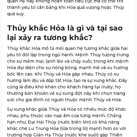
quan hệ này không hoàn toàn tiêu cực mà có thể trở
thành yếu tố cân bằng khi Hỏa quá vượng hoặc Thủy
quá suy.
Thủy khắc Hỏa là gì và tại sao
lại xảy ra tương khắc?
Thủy khắc Hỏa mô tả mối quan hệ tương khắc giữa hai
yếu tố đối lập trong ngũ hành. Mệnh Thủy tượng trưng
cho sự mềm mại, lạnh lẽo và chảy xuôi, trong khi mệnh
Hỏa đại diện cho sự nóng bỏng, mạnh mẽ và xu hướng
bốc lên cao. Khi Thủy và Hỏa gặp nhau, Thủy có xu
hướng làm dịu và dập tắt Hỏa, tạo ra sự xung khắc. Đây
cũng là điều khó khăn cho khách hàng tại Iruby, họ
thường băn khoăn về sự xung đột này khi chọn trang
sức cho gia đình có người thuộc mệnh Thủy và Hỏa.
Sự xung khắc giữa Thủy và Hỏa có nhiều mức độ khác
nhau, phụ thuộc vào nạp âm của từng mệnh. Chẳng
hạn như, Đại Hải Thủy (nước biển lớn) có khả năng
khắc chế Lư Trung Hỏa (lửa trong lò) mạnh hơn so với
trường hợp Giản Hạ Thủy (nước khe suối) gặp Thiên