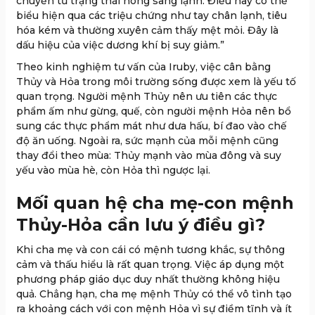
chuyển từ trạng thái nóng sang lạnh. Điều này có thể
biểu hiện qua các triệu chứng như tay chân lạnh, tiêu
hóa kém và thường xuyên cảm thấy mệt mỏi. Đây là
dấu hiệu của việc dương khí bị suy giảm.”
Theo kinh nghiệm tư vấn của Iruby, việc cân bằng
Thủy và Hỏa trong môi trường sống được xem là yếu tố
quan trọng. Người mệnh Thủy nên ưu tiên các thực
phẩm ấm như gừng, quế, còn người mệnh Hỏa nên bổ
sung các thực phẩm mát như dưa hấu, bí đao vào chế
độ ăn uống. Ngoài ra, sức mạnh của mỗi mệnh cũng
thay đổi theo mùa: Thủy mạnh vào mùa đông và suy
yếu vào mùa hè, còn Hỏa thì ngược lại.
Mối quan hệ cha mẹ-con mệnh
Thủy-Hỏa cần lưu ý điều gì?
Khi cha mẹ và con cái có mệnh tương khắc, sự thông
cảm và thấu hiểu là rất quan trọng. Việc áp dụng một
phương pháp giáo dục duy nhất thường không hiệu
quả. Chẳng hạn, cha mẹ mệnh Thủy có thể vô tình tạo
ra khoảng cách với con mệnh Hỏa vì sự điềm tĩnh và ít