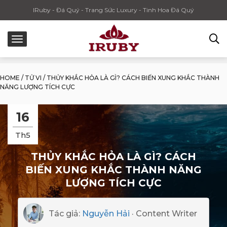
IRuby - Đá Quý - Trang Sức Luxury - Tinh Hoa Đá Quý
HOME
/
TỬ VI
/
THỦY KHẮC HỎA LÀ GÌ? CÁCH BIẾN XUNG KHẮC THÀNH
NĂNG LƯỢNG TÍCH CỰC
16
Th5
THỦY KHẮC HỎA LÀ GÌ? CÁCH
BIẾN XUNG KHẮC THÀNH NĂNG
LƯỢNG TÍCH CỰC
Tác giả:
Nguyễn Hải
· Content Writer