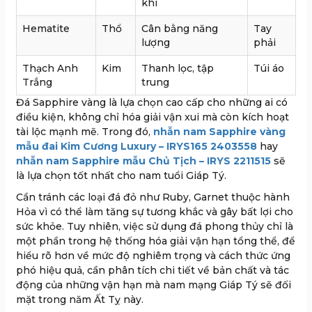
khí
Hematite
Thổ
Cân bằng năng
Tay
lượng
phải
Thạch Anh
Kim
Thanh lọc, tập
Túi áo
Trắng
trung
Đá Sapphire vàng là lựa chọn cao cấp cho những ai có
điều kiện, không chỉ hóa giải vận xui mà còn kích hoạt
tài lộc mạnh mẽ. Trong đó,
nhẫn nam Sapphire vàng
mẫu đai Kim Cương Luxury – IRYS165 2403558
hay
nhẫn nam Sapphire mẫu Chủ Tịch – IRYS 2211515
sẽ
là lựa chọn tốt nhất cho nam tuổi Giáp Tý.
Cần tránh các loại đá đỏ như Ruby, Garnet thuộc hành
Hỏa vì có thể làm tăng sự tương khắc và gây bất lợi cho
sức khỏe. Tuy nhiên, việc sử dụng đá phong thủy chỉ là
một phần trong hệ thống hóa giải vận hạn tổng thể, để
hiểu rõ hơn về mức độ nghiêm trọng và cách thức ứng
phó hiệu quả, cần phân tích chi tiết về bản chất và tác
động của những vận hạn mà nam mạng Giáp Tý sẽ đối
mặt trong năm Ất Tỵ này.