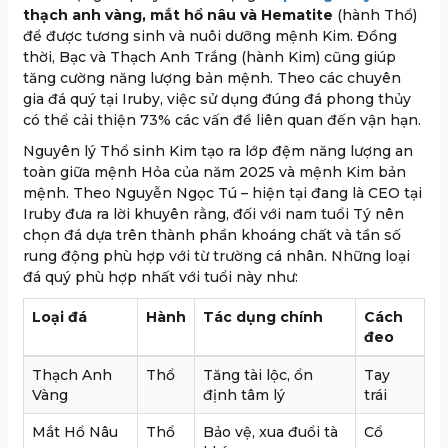
thạch anh vàng, mắt hổ nâu và Hematite
(hành Thổ)
để được tương sinh và nuôi dưỡng mệnh Kim. Đồng
thời, Bạc và Thạch Anh Trắng (hành Kim) cũng giúp
tăng cường năng lượng bản mệnh. Theo các chuyên
gia đá quý tại Iruby, việc sử dụng đúng đá phong thủy
có thể cải thiện 73% các vấn đề liên quan đến vận hạn.
Nguyên lý Thổ sinh Kim tạo ra lớp đệm năng lượng an
toàn giữa mệnh Hỏa của năm 2025 và mệnh Kim bản
mệnh. Theo Nguyễn Ngọc Tú – hiện tại đang là CEO tại
Iruby đưa ra lời khuyên rằng, đối với nam tuổi Tý nên
chọn đá dựa trên thành phần khoáng chất và tần số
rung động phù hợp với từ trường cá nhân. Những loại
đá quý phù hợp nhất với tuổi này như:
Loại đá
Hành
Tác dụng chính
Cách
đeo
Thạch Anh
Thổ
Tăng tài lộc, ổn
Tay
Vàng
định tâm lý
trái
Mắt Hổ Nâu
Thổ
Bảo vệ, xua đuổi tà
Cổ