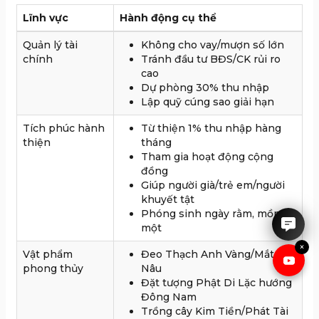
Lĩnh vực
Hành động cụ thể
Quản lý tài
Không cho vay/mượn số lớn
chính
Tránh đầu tư BĐS/CK rủi ro
cao
Dự phòng 30% thu nhập
Lập quỹ cúng sao giải hạn
Tích phúc hành
Từ thiện 1% thu nhập hàng
thiện
tháng
Tham gia hoạt động cộng
IRUBY rất hân hạnh được tư
đồng
vấn cho anh chị.
Giúp người già/trẻ em/người
khuyết tật
Phóng sinh ngày rằm, mồng
một
×
Vật phẩm
Đeo Thạch Anh Vàng/Mắt Hổ
phong thủy
Nâu
Đặt tượng Phật Di Lặc hướng
Đông Nam
Trồng cây Kim Tiền/Phát Tài