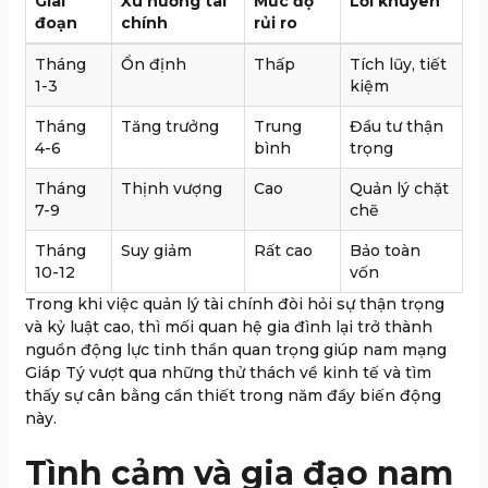
Giai
Xu hướng tài
Mức độ
Lời khuyên
đoạn
chính
rủi ro
Tháng
Ổn định
Thấp
Tích lũy, tiết
1-3
kiệm
Tháng
Tăng trưởng
Trung
Đầu tư thận
4-6
bình
trọng
Tháng
Thịnh vượng
Cao
Quản lý chặt
7-9
chẽ
Tháng
Suy giảm
Rất cao
Bảo toàn
10-12
vốn
Trong khi việc quản lý tài chính đòi hỏi sự thận trọng
và kỷ luật cao, thì mối quan hệ gia đình lại trở thành
nguồn động lực tinh thần quan trọng giúp nam mạng
Giáp Tý vượt qua những thử thách về kinh tế và tìm
thấy sự cân bằng cần thiết trong năm đầy biến động
này.
Tình cảm và gia đạo nam