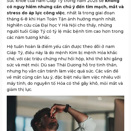
Sức khỏe của nam Giáp Tý trong năm 2025 sẽ
không
có nguy hiểm nhưng cần chú ý đến tim mạch, mắt và
stress do áp lực công việc
, nhất là trong giai đoạn
tháng 6-8 khi Hạn Toán Tận ảnh hưởng mạnh nhất.
Nghiên cứu của Đại học Y Hà Nội cho thấy, những
người tuổi Giáp Tý có tỷ lệ mắc bệnh tim cao hơn trong
các năm tương khắc.
Hệ tuần hoàn là điểm yếu cần được theo dõi ở nam
Giáp Tý, điều này là do mệnh Kim bị mệnh Hỏa khắc
chế, với các triệu chứng như hồi hộp, khó thở khi gắng
sức và mệt mỏi. Dù sao Thái Dương hỗ trợ tinh thần,
nhưng họ vẫn cần tránh làm việc quá sức. Các vấn đề
về mắt cũng cần lưu ý, đặc biệt nếu làm việc nhiều với
máy tính, do nguyên tố Hỏa có thể gây khô, mỏi mắt và
giảm thị lực.