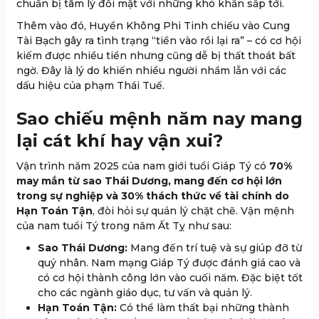
chuẩn bị tâm lý đối mặt với những khó khăn sắp tới.
Thêm vào đó, Huyền Không Phi Tinh chiếu vào Cung
Tài Bạch gây ra tình trạng “tiền vào rồi lại ra” – có cơ hội
kiếm được nhiều tiền nhưng cũng dễ bị thất thoát bất
ngờ. Đây là lý do khiến nhiều người nhầm lẫn với các
dấu hiệu của phạm Thái Tuế.
Sao chiếu mệnh năm nay mang
lại cát khí hay vận xui?
Vận trình năm 2025 của nam giới tuổi Giáp Tý có
70%
may mắn từ sao Thái Dương, mang đến cơ hội lớn
trong sự nghiệp và 30% thách thức về tài chính do
Hạn Toán Tận
, đòi hỏi sự quản lý chặt chẽ. Vận mệnh
của nam tuổi Tý trong năm Ất Tỵ như sau:
Sao Thái Dương:
Mang đến trí tuệ và sự giúp đỡ từ
quý nhân. Nam mạng Giáp Tý được đánh giá cao và
có cơ hội thành công lớn vào cuối năm. Đặc biệt tốt
cho các ngành giáo dục, tư vấn và quản lý.
Hạn Toán Tận:
Có thể làm thất bại những thành