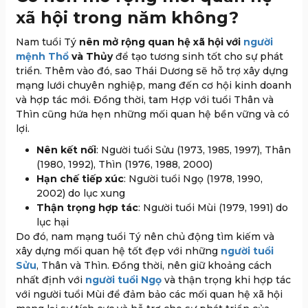
xã hội trong năm không?
Nam tuổi Tý
nên mở rộng quan hệ xã hội với
người
mệnh Thổ
và Thủy
để tạo tương sinh tốt cho sự phát
triển. Thêm vào đó, sao Thái Dương sẽ hỗ trợ xây dựng
mạng lưới chuyên nghiệp, mang đến cơ hội kinh doanh
và hợp tác mới. Đồng thời, tam Hợp với tuổi Thân và
Thìn cũng hứa hẹn những mối quan hệ bền vững và có
lợi.
Nên kết nối
: Người tuổi Sửu (1973, 1985, 1997), Thân
(1980, 1992), Thìn (1976, 1988, 2000)
Hạn chế tiếp xúc
: Người tuổi Ngọ (1978, 1990,
2002) do lục xung
Thận trọng hợp tác
: Người tuổi Mùi (1979, 1991) do
lục hại
Do đó, nam mạng tuổi Tý nên chủ động tìm kiếm và
xây dựng mối quan hệ tốt đẹp với những
người tuổi
Sửu
, Thân và Thìn. Đồng thời, nên giữ khoảng cách
nhất định với
người tuổi Ngọ
và thận trọng khi hợp tác
với người tuổi Mùi để đảm bảo các mối quan hệ xã hội