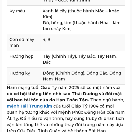
Thủy – được Kim sinh)
Kỵ màu
Xanh lá cây (thuộc hành Mộc – khắc
Kim)
Đỏ, hồng, tím (thuộc hành Hỏa – làm
tan chảy Kim)
Con số may
4, 9
mắn
Hướng hợp
Tây (Chính Tây), Tây Bắc, Tây Nam,
Bắc
Hướng kỵ
Đông (Chính Đông), Đông Bắc, Đông
Nam, Nam
Nam mạng tuổi Giáp Tý năm 2025 sẽ có một năm vừa
có cơ hội thăng tiến nhờ sao Thái Dương và đối mặt
với hao tài tốn của do Hạn Toán Tận.
Theo ngũ hành,
mệnh Hải Trung Kim
của tuổi Giáp Tý 1984 có mối
quan hệ tương khắc với mệnh Phúc Đăng Hỏa của năm
Ất Tỵ. Để hiểu rõ vận trình, hãy cùng Iruby đi phân tích
vận khí tổng thể và những thay đổi trong năm này dựa
trên Cửu Diệu Tinh Quân và hệ thống Bát Hạn.