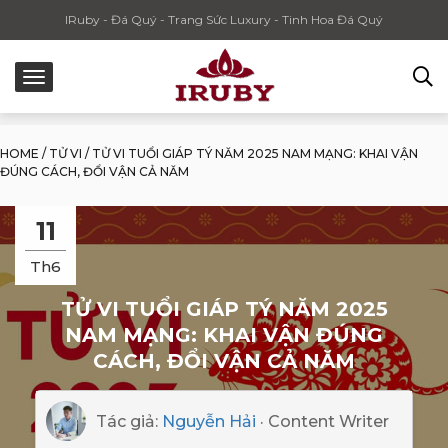
IRuby - Đá Quý - Trang Sức Luxury - Tinh Hoa Đá Quý
HOME
/
TỬ VI
/
TỬ VI TUỔI GIÁP TÝ NĂM 2025 NAM MẠNG: KHAI VẬN
ĐÚNG CÁCH, ĐỔI VẬN CẢ NĂM
11
Th6
TỬ VI TUỔI GIÁP TÝ NĂM 2025
NAM MẠNG: KHAI VẬN ĐÚNG
CÁCH, ĐỔI VẬN CẢ NĂM
Tác giả:
Nguyễn Hải
· Content Writer