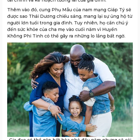
tài chính và kế hoạch tương lai của gia đình.
Thêm vào đó, cung Phụ Mẫu của nam mạng Giáp Tý sẽ
được sao Thái Dương chiếu sáng, mang lại sự ủng hộ từ
người lớn tuổi trong gia đình. Tuy nhiên, họ cần chú ý
đến sức khỏe của cha mẹ vào cuối năm vì Huyền
Không Phi Tinh có thể gây ra những lo lắng bất ngờ.
Gia đạo có thể gặp bất hòa nhỏ đầu năm nhưng sẽ cải