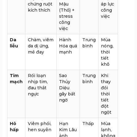
chứng ruột
Mậu
áp lực
kích thích
(Thổ) +
công
stress
việc
công
việc
Da
Chàm, viêm
Hành
Trung
Mùa
liễu
da dị ứng,
Hỏa quá
bình
nóng,
mề đay
mạnh
thời
tiết
khô
Tim
Rối loạn
Sao
Trung
Khi
mạch
nhịp tim,
Thủy
bình
thay
đau thắt
Diệu
đổi
ngực
gây bất
thời
ngờ
tiết
đột
ngột
Hô
Viêm phổi,
Hạn
Thấp
Mùa
hấp
hen suyễn
Kim Lâu
lạnh,
ảnh
không