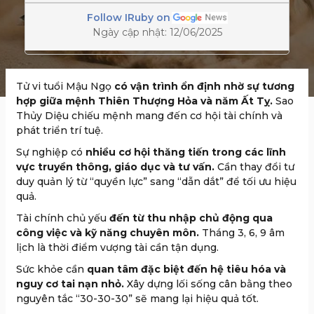
Follow IRuby on
Ngày cập nhật: 12/06/2025
Tử vi tuổi Mậu Ngọ
có vận trình ổn định nhờ sự tương
hợp giữa mệnh Thiên Thượng Hỏa và năm Ất Tỵ.
Sao
Thủy Diệu chiếu mệnh mang đến cơ hội tài chính và
phát triển trí tuệ.
Sự nghiệp có
nhiều cơ hội thăng tiến trong các lĩnh
vực truyền thông, giáo dục và tư vấn.
Cần thay đổi tư
duy quản lý từ “quyền lực” sang “dẫn dắt” để tối ưu hiệu
quả.
Tài chính chủ yếu
đến từ thu nhập chủ động qua
công việc và kỹ năng chuyên môn.
Tháng 3, 6, 9 âm
lịch là thời điểm vượng tài cần tận dụng.
Sức khỏe cần
quan tâm đặc biệt đến hệ tiêu hóa và
nguy cơ tai nạn nhỏ.
Xây dựng lối sống cân bằng theo
nguyên tắc “30-30-30” sẽ mang lại hiệu quả tốt.