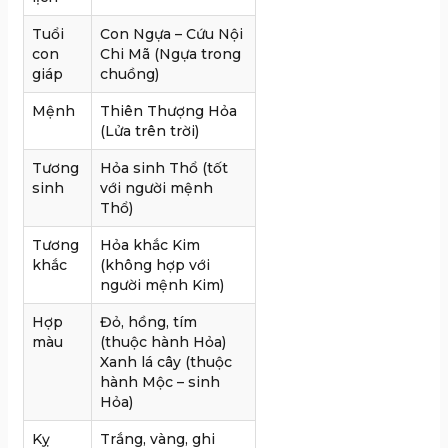
Tuổi
Con Ngựa – Cứu Nội
con
Chi Mã (Ngựa trong
giáp
chuồng)
Mệnh
Thiên Thượng Hỏa
(Lửa trên trời)
Tương
Hỏa sinh Thổ (tốt
sinh
với người mệnh
Thổ)
Tương
Hỏa khắc Kim
khắc
(không hợp với
người mệnh Kim)
Hợp
Đỏ, hồng, tím
màu
(thuộc hành Hỏa)
Xanh lá cây (thuộc
hành Mộc – sinh
Hỏa)
Kỵ
Trắng, vàng, ghi