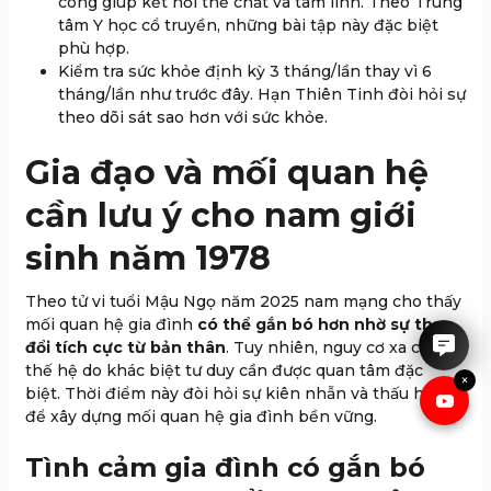
công giúp kết nối thể chất và tâm linh. Theo Trung
tâm Y học cổ truyền, những bài tập này đặc biệt
phù hợp.
Kiểm tra sức khỏe định kỳ 3 tháng/lần thay vì 6
tháng/lần như trước đây. Hạn Thiên Tinh đòi hỏi sự
theo dõi sát sao hơn với sức khỏe.
Gia đạo và mối quan hệ
cần lưu ý cho nam giới
sinh năm 1978
IRUBY rất hân hạnh được tư
vấn cho anh chị.
Theo tử vi tuổi Mậu Ngọ năm 2025 nam mạng cho thấy
mối quan hệ gia đình
có thể gắn bó hơn nhờ sự thay
đổi tích cực từ bản thân
. Tuy nhiên, nguy cơ xa cách
thế hệ do khác biệt tư duy cần được quan tâm đặc
×
biệt. Thời điểm này đòi hỏi sự kiên nhẫn và thấu hiểu
để xây dựng mối quan hệ gia đình bền vững.
Tình cảm gia đình có gắn bó