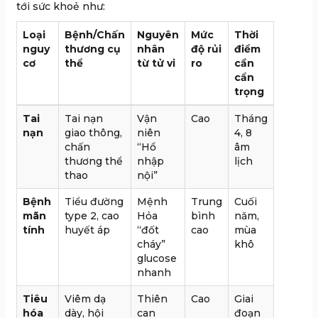
tới sức khoẻ như:
Loại
Bệnh/Chấn
Nguyên
Mức
Thời
nguy
thương cụ
nhân
độ rủi
điểm
cơ
thể
từ tử vi
ro
cần
cẩn
trọng
Tai
Tai nạn
Vận
Cao
Tháng
nạn
giao thông,
niên
4, 8
chấn
“Hổ
âm
thương thể
nhập
lịch
thao
nội”
Bệnh
Tiểu đường
Mệnh
Trung
Cuối
mãn
type 2, cao
Hỏa
bình
năm,
tính
huyết áp
“đốt
cao
mùa
cháy”
khô
glucose
nhanh
Tiêu
Viêm dạ
Thiên
Cao
Giai
hóa
dày, hội
can
đoạn