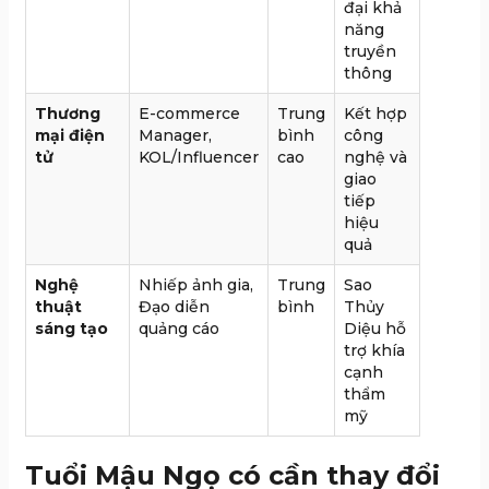
đại khả
năng
truyền
thông
Thương
E-commerce
Trung
Kết hợp
mại điện
Manager,
bình
công
tử
KOL/Influencer
cao
nghệ và
giao
tiếp
hiệu
quả
Nghệ
Nhiếp ảnh gia,
Trung
Sao
thuật
Đạo diễn
bình
Thủy
sáng tạo
quảng cáo
Diệu hỗ
trợ khía
cạnh
thẩm
mỹ
Tuổi Mậu Ngọ có cần thay đổi