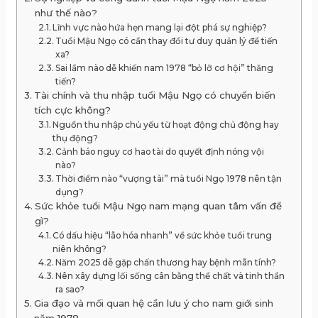
như thế nào?
Lĩnh vực nào hứa hẹn mang lại đột phá sự nghiệp?
Tuổi Mậu Ngọ có cần thay đổi tư duy quản lý để tiến
xa?
Sai lầm nào dễ khiến nam 1978 “bỏ lỡ cơ hội” thăng
tiến?
Tài chính và thu nhập tuổi Mậu Ngọ có chuyển biến
tích cực không?
Nguồn thu nhập chủ yếu từ hoạt động chủ động hay
thụ động?
Cảnh báo nguy cơ hao tài do quyết định nóng vội
nào?
Thời điểm nào “vượng tài” mà tuổi Ngọ 1978 nên tận
dụng?
Sức khỏe tuổi Mậu Ngọ nam mạng quan tâm vấn đề
gì?
Có dấu hiệu “lão hóa nhanh” về sức khỏe tuổi trung
niên không?
Năm 2025 dễ gặp chấn thương hay bệnh mãn tính?
Nên xây dựng lối sống cân bằng thể chất và tinh thần
ra sao?
Gia đạo và mối quan hệ cần lưu ý cho nam giới sinh