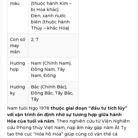
màu
(thuộc hành Kim –
bị Hỏa khắc)
Đen, xanh nước
biển (thuộc hành
Thủy – khắc Hỏa)
Con số
2, 7
may
mắn
Hướng
Nam (Chính Nam),
hợp
Đông Nam, Tây
Nam, Đông
Hướng
Bắc (Chính Bắc),
kỵ
Đông Bắc, Tây Bắc,
Tây
Nam tuổi Ngọ 1978
thuộc giai đoạn “đầu tư tích lũy”
với vận trình ổn định nhờ sự tương hợp giữa hành
Hỏa của tuổi và năm
. Theo nghiên cứu từ Viện Nghiên
cứu Phong thủy Việt Nam, nạp âm này gặp năm Ất Tỵ
tạo thế cục “Hỏa hỗ Hỏa” giúp củng cố vận thế cá