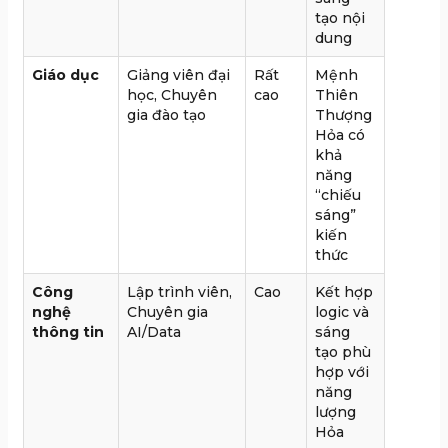
tạo nội
dung
Giáo dục
Giảng viên đại
Rất
Mệnh
học, Chuyên
cao
Thiên
gia đào tạo
Thượng
Hỏa có
khả
năng
“chiếu
sáng”
kiến
thức
Công
Lập trình viên,
Cao
Kết hợp
nghệ
Chuyên gia
logic và
thông tin
AI/Data
sáng
tạo phù
hợp với
năng
lượng
Hỏa