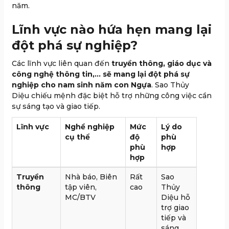
năm.
Lĩnh vực nào hứa hẹn mang lại
đột phá sự nghiệp?
Các lĩnh vực liên quan đến
truyền thông, giáo dục và
công nghệ thông tin,… sẽ mang lại đột phá sự
nghiệp cho nam sinh năm con Ngựa
. Sao Thủy
Diệu chiếu mệnh đặc biệt hỗ trợ những công việc cần
sự sáng tạo và giao tiếp.
Lĩnh vực
Nghề nghiệp
Mức
Lý do
cụ thể
độ
phù
phù
hợp
hợp
Truyền
Nhà báo, Biên
Rất
Sao
thông
tập viên,
cao
Thủy
MC/BTV
Diệu hỗ
trợ giao
tiếp và
sáng