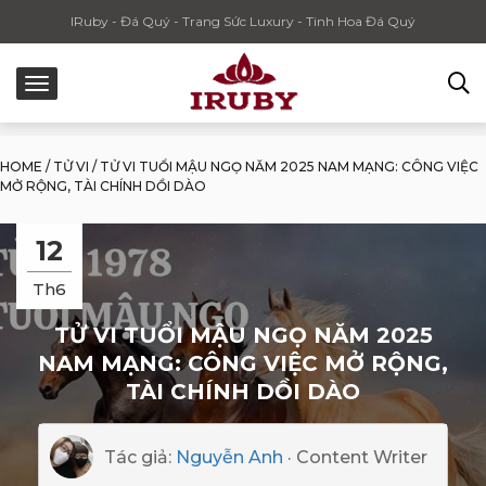
IRuby - Đá Quý - Trang Sức Luxury - Tinh Hoa Đá Quý
HOME
/
TỬ VI
/
TỬ VI TUỔI MẬU NGỌ NĂM 2025 NAM MẠNG: CÔNG VIỆC
MỞ RỘNG, TÀI CHÍNH DỒI DÀO
12
Th6
TỬ VI TUỔI MẬU NGỌ NĂM 2025
NAM MẠNG: CÔNG VIỆC MỞ RỘNG,
TÀI CHÍNH DỒI DÀO
Tác giả:
Nguyễn Anh
· Content Writer