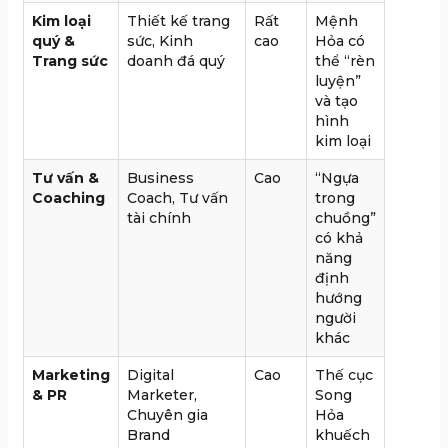
Kim loại
Thiết kế trang
Rất
Mệnh
quý &
sức, Kinh
cao
Hỏa có
Trang sức
doanh đá quý
thể “rèn
luyện”
và tạo
hình
kim loại
Tư vấn &
Business
Cao
“Ngựa
Coaching
Coach, Tư vấn
trong
tài chính
chuồng”
có khả
năng
định
hướng
người
khác
Marketing
Digital
Cao
Thế cục
& PR
Marketer,
Song
Chuyên gia
Hỏa
Brand
khuếch