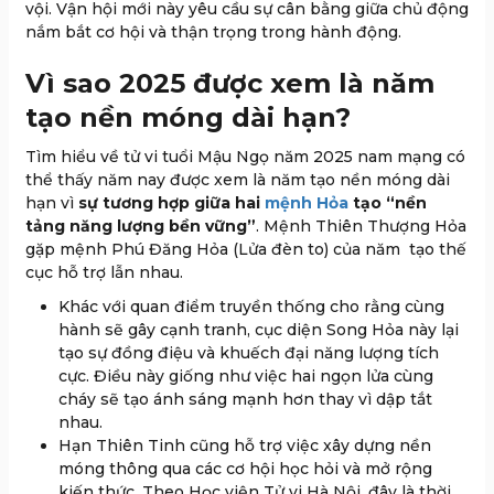
vội. Vận hội mới này yêu cầu sự cân bằng giữa chủ động
nắm bắt cơ hội và thận trọng trong hành động.
Vì sao 2025 được xem là năm
tạo nền móng dài hạn?
Tìm hiểu về tử vi tuổi Mậu Ngọ năm 2025 nam mạng có
thể thấy năm nay được xem là năm tạo nền móng dài
hạn vì
sự tương hợp giữa hai
mệnh Hỏa
tạo “nền
tảng năng lượng bền vững”
. Mệnh Thiên Thượng Hỏa
gặp mệnh Phú Đăng Hỏa (Lửa đèn to) của năm tạo thế
cục hỗ trợ lẫn nhau.
Khác với quan điểm truyền thống cho rằng cùng
hành sẽ gây cạnh tranh, cục diện Song Hỏa này lại
tạo sự đồng điệu và khuếch đại năng lượng tích
cực. Điều này giống như việc hai ngọn lửa cùng
cháy sẽ tạo ánh sáng mạnh hơn thay vì dập tắt
nhau.
Hạn Thiên Tinh cũng hỗ trợ việc xây dựng nền
móng thông qua các cơ hội học hỏi và mở rộng
kiến thức. Theo Học viện Tử vi Hà Nội, đây là thời