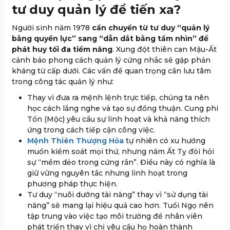
tư duy quản lý để tiến xa?
Người sinh năm 1978
cần chuyển từ tư duy “quản lý
bằng quyền lực” sang “dẫn dắt bằng tầm nhìn” để
phát huy tối đa tiềm năng
. Xung đột thiên can Mậu-Ất
cảnh báo phong cách quản lý cứng nhắc sẽ gặp phản
kháng từ cấp dưới. Các vấn đề quan trọng cần lưu tâm
trong công tác quản lý như:
Thay vì đưa ra mệnh lệnh trực tiếp, chúng ta nên
học cách lắng nghe và tạo sự đồng thuận. Cung phi
Tốn (Mộc) yêu cầu sự linh hoạt và khả năng thích
ứng trong cách tiếp cận công việc.
Mệnh Thiên Thượng Hỏa
tự nhiên có xu hướng
muốn kiểm soát mọi thứ, nhưng năm Ất Tỵ đòi hỏi
sự “mềm dẻo trong cứng rắn”. Điều này có nghĩa là
giữ vững nguyên tắc nhưng linh hoạt trong
phương pháp thực hiện.
Tư duy “nuôi dưỡng tài năng” thay vì “sử dụng tài
năng” sẽ mang lại hiệu quả cao hơn. Tuổi Ngọ nên
tập trung vào việc tạo môi trường để nhân viên
phát triển thay vì chỉ yêu cầu họ hoàn thành