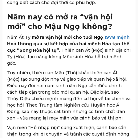
cũng biết cách chờ đợi thời cơ phù hợp.
Năm nay có mở ra “vận hội
mới” cho Mậu Ngọ không?
Năm Ất Tỵ
mở ra vận hội mới cho tuổi Ngọ
1978 mệnh
Hoả thông qua sự kết hợp của hai mệnh Hỏa tạo thế
cục “Song Hỏa hội tụ”
. Thiên can Ất (Mộc) sinh địa chi
Tỵ (Hỏa), tạo năng lượng Mộc sinh Hỏa hỗ trợ mệnh
gốc.
Tuy nhiên, thiên can Mậu (Thổ) khắc thiên can Ất
(Mộc) tạo xung đột nhẹ về giao tiếp và quan hệ xã hội.
Điều này đòi hỏi nam sinh năm Ngọ cần điều chỉnh
cách tiếp cận trong các mối quan hệ. Đặc biệt, sao
Thủy Diệu chiếu mệnh mang đến cơ hội về tài chính và
học hỏi. Theo Trung tâm Nghiên cứu Huyền học Á
Đông, sao này thuộc cát tinh nhưng có tính chất đan
xen – vừa mang lại may mắn vừa cảnh báo về thị phi.
Vận niên “Hổ nhập nội” cũng xuất hiện, cảnh báo cần
thận trọng khi di chuyển và tránh các quyết định nóng