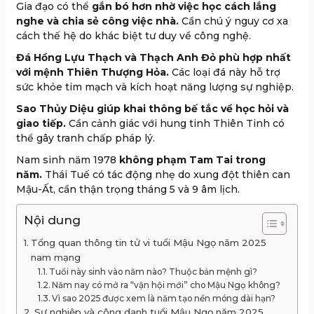
Gia đạo có thể
gắn bó hơn nhờ việc học cách lắng
nghe và chia sẻ công việc nhà.
Cần chú ý nguy cơ xa
cách thế hệ do khác biệt tư duy về công nghệ.
Đá Hồng Lựu Thạch và Thạch Anh Đỏ phù hợp nhất
với mệnh Thiên Thượng Hỏa.
Các loại đá này hỗ trợ
sức khỏe tim mạch và kích hoạt năng lượng sự nghiệp.
Sao Thủy Diệu giúp khai thông bế tắc về học hỏi và
giao tiếp.
Cần cảnh giác với hung tinh Thiên Tinh có
thể gây tranh chấp pháp lý.
Nam sinh năm 1978
không phạm Tam Tai trong
năm.
Thái Tuế có tác động nhẹ do xung đột thiên can
Mậu-Ất, cần thận trọng tháng 5 và 9 âm lịch.
Nội dung
Tổng quan thông tin tử vi tuổi Mậu Ngọ năm 2025
nam mạng
Tuổi này sinh vào năm nào? Thuộc bản mệnh gì?
Năm nay có mở ra “vận hội mới” cho Mậu Ngọ không?
Vì sao 2025 được xem là năm tạo nền móng dài hạn?
Sự nghiệp và công danh tuổi Mậu Ngọ năm 2025