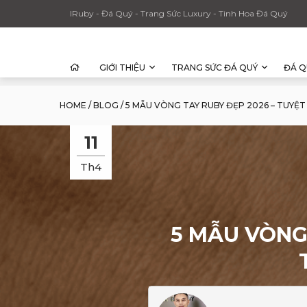
IRuby - Đá Quý - Trang Sức Luxury - Tinh Hoa Đá Quý
GIỚI THIỆU
TRANG SỨC ĐÁ QUÝ
ĐÁ Q
HOME
/
BLOG
/
5 MẪU VÒNG TAY RUBY ĐẸP 2026 – TUYỆ
11
Th4
5 MẪU VÒNG