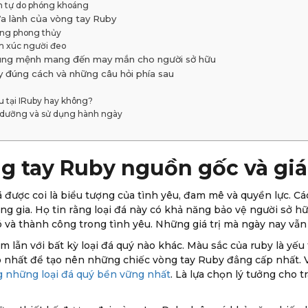
 tự do phóng khoáng
a lành của vòng tay Ruby
rong phong thủy
m xúc người đeo
ung mệnh mang đến may mắn cho người sở hữu
 đúng cách và những câu hỏi phía sau
u tại IRuby hay không?
o dưỡng và sử dụng hành ngày
 tay Ruby nguồn gốc và giá t
 được coi là biểu tượng của tình yêu, đam mê và quyền lực. Các
ng gia. Họ tin rằng loại đá này có khả năng bảo vệ người sở h
ó và thành công trong tình yêu. Những giá trị mà ngày nay vẫn
lẫn với bất kỳ loại đá quý nào khác. Màu sắc của ruby là yếu 
ao nhất để tạo nên những chiếc vòng tay Ruby đẳng cấp nhất. 
g những loại đá quý bền vững nhất
. Là lựa chọn lý tưởng cho 