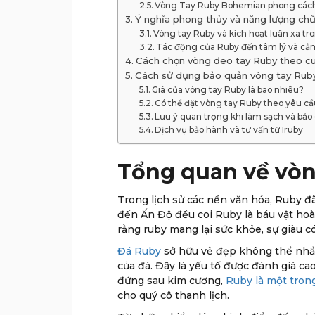
Vòng Tay Ruby Bohemian phong cách
Ý nghĩa phong thủy và năng lượng chữ
Vòng tay Ruby và kích hoạt luân xa t
Tác động của Ruby đến tâm lý và cả
Cách chọn vòng đeo tay Ruby theo c
Cách sử dụng bảo quản vòng tay Ruby
Giá của vòng tay Ruby là bao nhiêu?
Có thể đặt vòng tay Ruby theo yêu cầ
Lưu ý quan trọng khi làm sạch và bả
Dịch vụ bảo hành và tư vấn từ Iruby
Tổng quan về vòng
Trong lịch sử các nền văn hóa, Ruby đã
đến Ấn Độ đều coi Ruby là báu vật hoà
rằng ruby mang lại sức khỏe, sự giàu c
Đá Ruby
sở hữu vẻ đẹp không thể nhầm 
của đá. Đây là yếu tố được đánh giá c
đứng sau kim cương,
Ruby là một tron
cho quý cô thanh lịch.