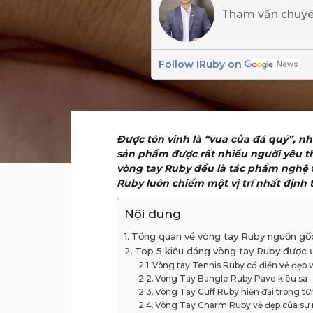
Tham vấn chuy
Follow IRuby on
Được tôn vinh là “vua của đá quý”, n
sản phẩm được rất nhiều người yêu th
vòng tay Ruby đều là tác phẩm nghệ th
Ruby luôn chiếm một vị trí nhất định t
Nội dung
Tổng quan về vòng tay Ruby nguồn gốc v
Top 5 kiểu dáng vòng tay Ruby được 
Vòng tay Tennis Ruby cổ điển vẻ đẹp v
Vòng Tay Bangle Ruby Pave kiêu sa
Vòng Tay Cuff Ruby hiện đại trong từ
Vòng Tay Charm Ruby vẻ đẹp của sự 