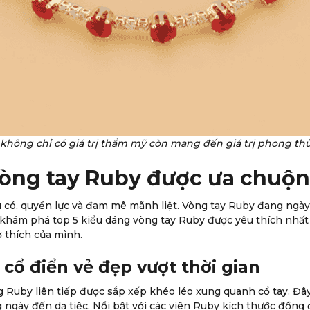
 không chỉ có giá trị thẩm mỹ còn mang đến giá trị phong th
vòng tay Ruby được ưa chuộ
u có, quyền lực và đam mê mãnh liệt. Vòng tay Ruby đang ngà
g khám phá top 5 kiểu dáng vòng tay Ruby được yêu thích nhất
 thích của mình.
cổ điển vẻ đẹp vượt thời gian
g Ruby liên tiếp được sắp xếp khéo léo xung quanh cổ tay. Đây
 ngày đến dạ tiệc. Nổi bật với các viên Ruby kích thước đồng 