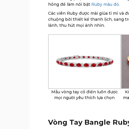
hồng để làm nổi bật
Ruby màu đỏ.
Các viên Ruby được mài giũa tỉ mỉ và đ
chuộng bởi thiết kế thanh lịch, sang
lánh, thu hút mọi ánh nhìn.
Mẫu vòng tay cổ điển luôn được
K
mọi người yêu thích lựa chọn
ma
Vòng Tay Bangle Ruby