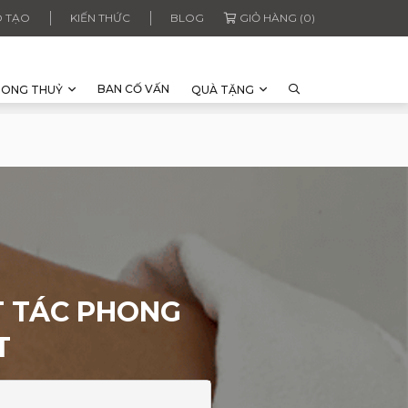
 TẠO
KIẾN THỨC
BLOG
GIỎ HÀNG (0)
BAN CỐ VẤN
HONG THUỶ
QUÀ TẶNG
T TÁC PHONG
T