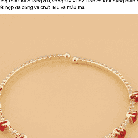
ững thiết kế đương đại, vòng tay Ruby luôn có khả năng biế
ết hợp đa dạng và chất liệu và mẫu mã.