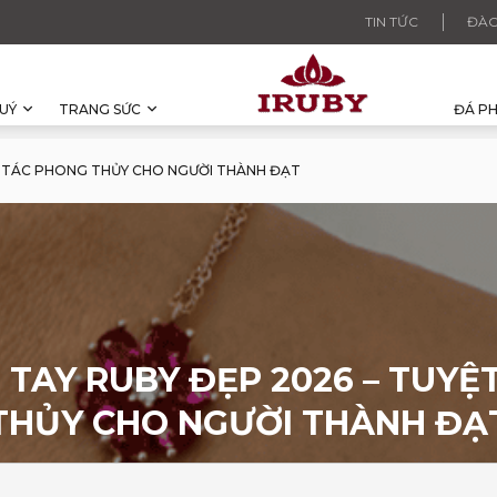
TIN TỨC
ĐÀO
UÝ
TRANG SỨC
ĐÁ P
T TÁC PHONG THỦY CHO NGƯỜI THÀNH ĐẠT
 TAY RUBY ĐẸP 2026 – TUYỆ
THỦY CHO NGƯỜI THÀNH ĐẠ