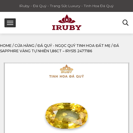
IRuby - Đá Quý - Trang Sức Luxury - Tinh Hoa Đá Quý
HOME
/
CỬA HÀNG
/
ĐÁ QUÝ - NGỌC QUÝ TINH HOA ĐẤT MẸ
/
ĐÁ
SAPPHIRE VÀNG TỰ NHIÊN 1,86CT – IRYS15 2477186