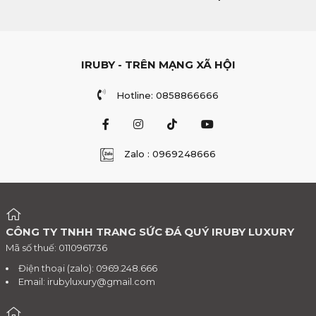
IRUBY - TRÊN MẠNG XÃ HỘI
Hotline: 0858866666
Zalo : 0969248666
CÔNG TY TNHH TRANG SỨC ĐÁ QUÝ IRUBY LUXURY
Mã số thuế: 0110961736
Điện thoại (zalo): 0969.248.666
Email:
irubyluxury@gmail.com