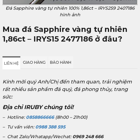
Đá Sapphire vàng tự nhiên 100% 1,86ct – IRYS259 2407186
hình ảnh
Mua đá Sapphire vàng tự nhiên
1,86ct – IRYS15 2477186
ở đâu?
GIAO HÀNG
BẢO HÀNH
LIÊN HỆ
Kính mời quý Anh/Chị đến tham quan, trải nghiệm
rất nhiều sản phẩm đá quý, đá phong thủy, trang
sức:
Địa chỉ IRUBY chúng tôi!
– Hotline:
0858866666
(8h00 – 21h00)
– Tư vấn viên:
0988 388 595
– Chat Zalo/Whatapp/Wechat:
0969 248 666