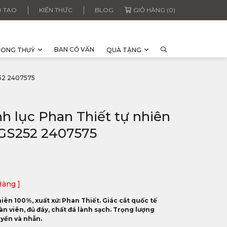
 TẠO
KIẾN THỨC
BLOG
GIỎ HÀNG (0)
BAN CỐ VẤN
HONG THUỶ
QUÀ TẶNG
52 2407575
h lục Phan Thiết tự nhiên
RGS252 2407575
Hàng ]
ên 100%, xuất xứ: Phan Thiết. Giác cắt quốc tế
àn viên, đủ đáy, chất đá lành sạch. Trọng lượng
uyền và nhẫn.