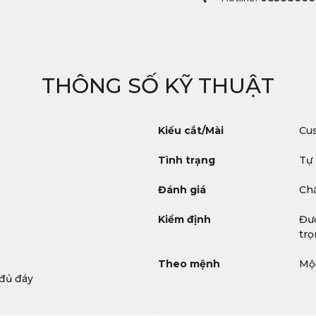
THÔNG SỐ KỸ THUẬT
Kiểu cắt/Mài
Cus
Tình trạng
Tự
Đánh giá
Chấ
Kiểm định
Đượ
trọ
Theo mệnh
Mộ
 đủ đáy