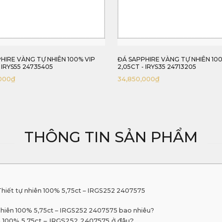
 NHIÊN 100% VIP
ĐÁ SAPPHIRE VÀNG TỰ NHIÊN 100%
5405
2,05CT - IRYS35 24713205
34,850,000
₫
THÔNG TIN SẢN PHẨM
Thiết tự nhiên 100% 5,75ct – IRGS252 2407575
 nhiên 100% 5,75ct – IRGS252 2407575 bao nhiêu?
n 100% 5,75ct – IRGS252 2407575 ở đâu?