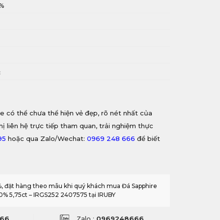
0%
i
c
e có thể chưa thể hiện vẻ đẹp, rõ nét nhất của
hị liên hệ trực tiếp tham quan, trải nghiệm thực
95
hoặc qua Zalo/Wechat:
0969 248 666
để biết
0%, đặt hàng theo mẫu khi quý khách mua Đá Sapphire
00% 5,75ct – IRGS252 2407575 tại IRUBY
66
Zalo :
0969248666