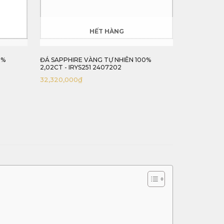
HẾT HÀNG
HẾT HÀN
ĐÁ SAPPHIRE VÀNG TỰ NHIÊN 100%
ĐÁ SAPPHIRE XANH LỤC 
2,02CT - IRYS251 2407202
NHIÊN 100% 5,75CT - IRG
32,320,000
₫
85,000,000
₫