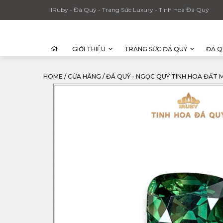
IRuby - Đá Quý - Trang Sức Luxury - Tinh Hoa Đá Quý
GIỚI THIỆU
TRANG SỨC ĐÁ QUÝ
ĐÁ Q
HOME
/
CỬA HÀNG
/
ĐÁ QUÝ - NGỌC QUÝ TINH HOA ĐẤT 