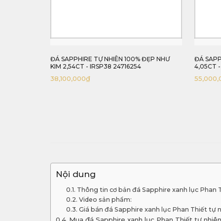
ĐÁ SAPPHIRE TỰ NHIÊN 100% ĐẸP NHƯ
ĐÁ SAPPHIRE VÀNG TỰ
KIM 2,54CT - IRSP38 24716254
4,05CT - IRYS55 2473
38,100,000
₫
55,000,000
₫
Nội dung
Thông tin cơ bản đá Sapphire xanh lục Phan 
Video sản phẩm:
Giá bán đá Sapphire xanh lục Phan Thiết tự
Mua đá Sapphire xanh lục Phan Thiết tự nhiê