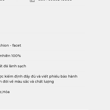
hion - facet
 nhiên 100%
t đá lành sạch
c kiểm định đầy đủ và viết phiếu bảo hành
n đời về màu sắc và chất lượng
c,Hỏa