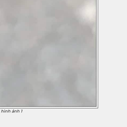
 hình ảnh 1