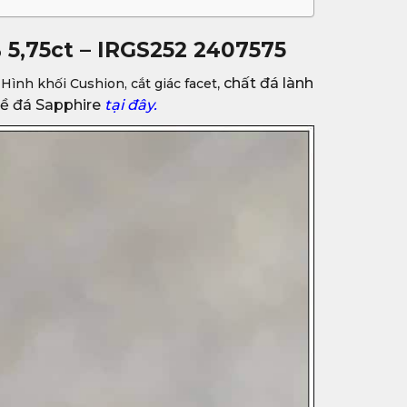
 5,75ct – IRGS252 2407575
, chất đá lành
. Hình khối Cushion, cắt giác facet
về đá Sapphire
tại đây.