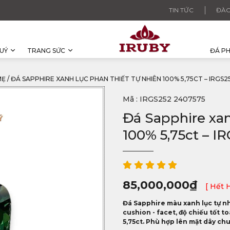
TIN TỨC
ĐÀO
UÝ
TRANG SỨC
ĐÁ P
MẸ
/
ĐÁ SAPPHIRE XANH LỤC PHAN THIẾT TỰ NHIÊN 100% 5,75CT – IRGS2
Mã : IRGS252 2407575
Đá Sapphire xan
100% 5,75ct – I
85,000,000
₫
[ Hết 
Đá Sapphire màu xanh lục tự nhi
cushion - facet, độ chiếu tốt to
5,75ct. Phù hợp lên mặt dây ch