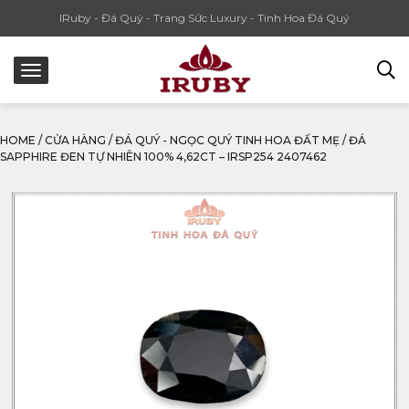
IRuby - Đá Quý - Trang Sức Luxury - Tinh Hoa Đá Quý
HOME
/
CỬA HÀNG
/
ĐÁ QUÝ - NGỌC QUÝ TINH HOA ĐẤT MẸ
/
ĐÁ
SAPPHIRE ĐEN TỰ NHIÊN 100% 4,62CT – IRSP254 2407462