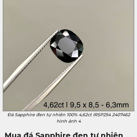
Đá Sapphire đen tự nhiên 100% 4,62ct IRSP254 2407462
hình ảnh 4
Mua đ
á Sapphire đen tự nhiên