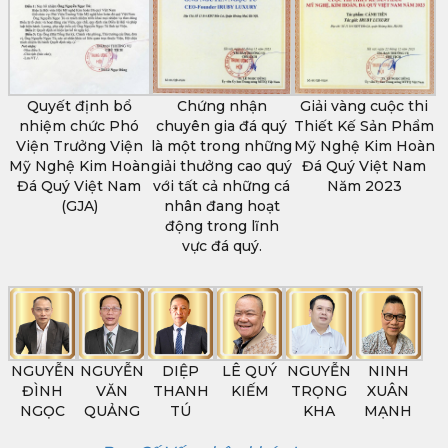
Quyết định bổ
Chứng nhận
Giải vàng cuộc thi
nhiệm chức Phó
chuyên gia đá quý
Thiết Kế Sản Phẩm
Viện Trưởng Viện
là một trong những
Mỹ Nghệ Kim Hoàn
Mỹ Nghệ Kim Hoàn
giải thưởng cao quý
Đá Quý Việt Nam
Đá Quý Việt Nam
với tất cả những cá
Năm 2023
(GJA)
nhân đang hoạt
động trong lĩnh
vực đá quý.
NGUYỄN
NGUYỄN
DIỆP
LÊ QUÝ
NGUYỄN
NINH
ĐÌNH
VĂN
THANH
KIẾM
TRỌNG
XUÂN
NGỌC
QUẢNG
TÚ
KHA
MẠNH