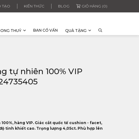
 TẠO
KIẾN THỨC
BLOG
GIỎ HÀNG (0)
BAN CỐ VẤN
HONG THUỶ
QUÀ TẶNG
ng tự nhiên 100% VIP
 24735405
100%, hàng VIP. Giác cắt quốc tế cushion - facet,
 độ tinh khiết cao. Trọng lượng 4,05ct. Phù hợp lên