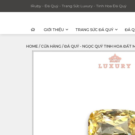
IRuby - Đá Quý - Trang Sức Luxury - Tinh Hoa Đá Quý
GIỚI THIỆU
TRANG SỨC ĐÁ QUÝ
ĐÁ Q
HOME
/
CỬA HÀNG
/
ĐÁ QUÝ - NGỌC QUÝ TINH HOA ĐẤT 