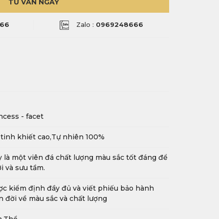
TƯ VẤN NGAY
66
Zalo :
0969248666
ncess - facet
tinh khiết cao,Tự nhiên 100%
 là một viên đá chất lượng màu sắc tốt đáng để
i và sưu tầm.
c kiểm định đầy đủ và viết phiếu bảo hành
n đời về màu sắc và chất lượng