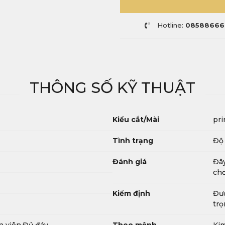
Hotline:
08588666
THÔNG SỐ KỸ THUẬT
Kiểu cắt/Mài
pri
Tình trạng
Độ 
Đánh giá
Đây
chơ
Kiểm định
Đượ
trọ