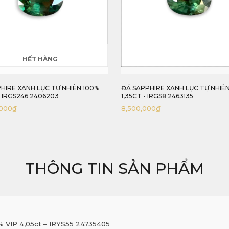
HẾT HÀNG
HIRE XANH LỤC TỰ NHIÊN 100%
ĐÁ SAPPHIRE XANH LỤC TỰ NHIÊ
- IRGS246 2406203
1,35CT - IRGS8 2463135
,000
₫
8,500,000
₫
THÔNG TIN SẢN PHẨM
0% VIP 4,05ct – IRYS55 24735405