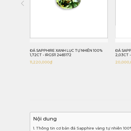
00% 4,78CT
ĐÁ SAPPHIRE XANH LỤC TỰ NHIÊN 100%
ĐÁ SAPP
1,72CT - IRGS11 2465172
2,03CT 
11,220,000
₫
20,000
Nội dung
Thông tin cơ bản đá Sapphire vàng tự nhiên 10