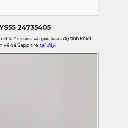
RYS55 24735405
, độ tinh khiết
h khối Princess, cắt giác facet
m về đá Sapphire
tại đây.