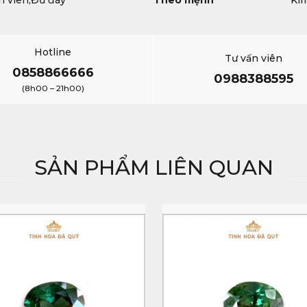
àn viên,Đủ đáy
Theo mệnh
Ki
Hotline
Tư vấn viên
0858866666
0988388595
(8h00 – 21h00)
SẢN PHẨM LIÊN QUAN