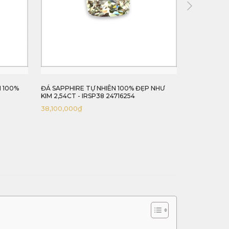
N 100%
ĐÁ SAPPHIRE TỰ NHIÊN 100% ĐẸP NHƯ
ĐÁ SAPPHIR
KIM 2,54CT - IRSP38 24716254
4,05CT - IR
38,100,000
₫
55,000,000