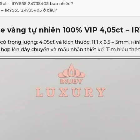
05ct – IRYS55 24735405 bao nhiêu?
t – IRYS55 24735405 ở đâu?
e vàng tự nhiên 100% VIP 4,05ct – I
ó trọng lượng: 4,05ct và kích thước: 11,1 x 6,5 – 5mm
. Hìn
ù hợp lên
dây chuyền
và mẫu nhẫn thiết kế. Tìm hiểu thê