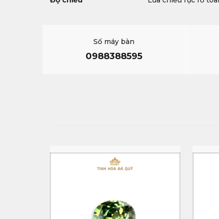
Độ chiếu
Lửa chiếu rực rỡ to
Số máy bàn
0988388595