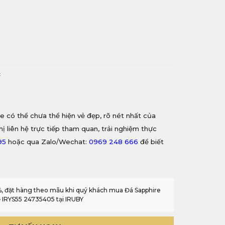
i
c
e có thể chưa thể hiện vẻ đẹp, rõ nét nhất của
hị liên hệ trực tiếp tham quan, trải nghiệm thực
95
hoặc qua Zalo/Wechat:
0969 248 666
để biết
0%, đặt hàng theo mẫu khi quý khách mua Đá Sapphire
– IRYS55 24735405 tại IRUBY