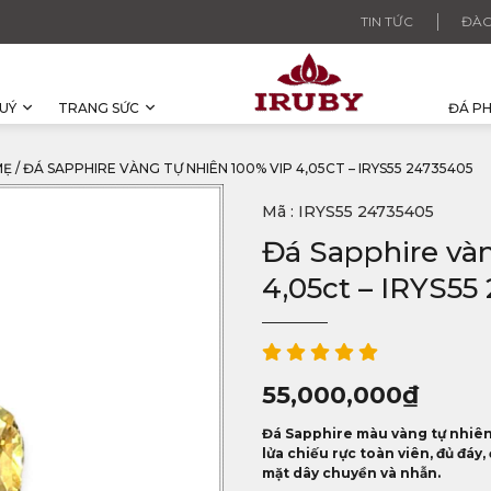
TIN TỨC
ĐÀO
UÝ
TRANG SỨC
ĐÁ P
MẸ
/
ĐÁ SAPPHIRE VÀNG TỰ NHIÊN 100% VIP 4,05CT – IRYS55 24735405
Mã : IRYS55 24735405
Đá Sapphire và
4,05ct – IRYS55
55,000,000
₫
Đá Sapphire màu vàng tự nhiên 
lửa chiếu rực toàn viên, đủ đáy,
mặt dây chuyền và nhẫn.