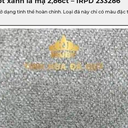
ot xanh lá mạ 2,86ct – IRPD 233286
hi ở dạng tinh thể hoàn chỉnh. Loại đá này chỉ có màu đặ