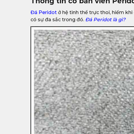
Thông tin cơ bản viên Perid
Đá Peridot
ở hệ tinh thể trực thoi, hiếm k
có sự đa sắc trong đó.
Đá Peridot là gì?