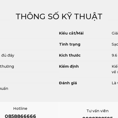
THÔNG SỐ KỸ THUẬT
Kiểu cắt/Mài
Giá
Tình trạng
Sạc
n đủ đáy
Kích thước
9.6
 thường
Kiểm định
Kiể
về 
Đánh giá
Là 
chuẩn
Hotline
Tư vấn viên
0858866666