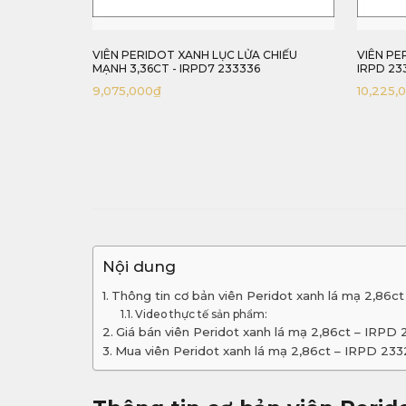
 CHIẾU
VIÊN PERIDOT KHỐI TIÊU CHUẨN 4,09CT -
VIÊN PE
IRPD 233409
233392
10,225,000
₫
9,800,0
Nội dung
Thông tin cơ bản viên Peridot xanh lá mạ 2,86c
Video thực tế sản phẩm:
Giá bán viên Peridot xanh lá mạ 2,86ct – IRPD
Mua viên Peridot xanh lá mạ 2,86ct – IRPD 23