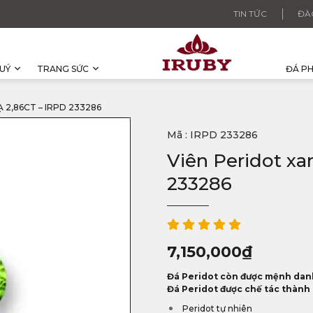
TIN TỨC
ĐÀ
UÝ
TRANG SỨC
ĐÁ P
 2,86CT – IRPD 233286
Mã : IRPD 233286
Viên Peridot xa
233286
7,150,000
₫
Đá Peridot còn được mệnh danh 
Đá Peridot được chế tác thành 
Peridot tự nhiên