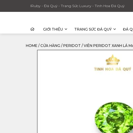
IRuby - Đá Quý - Trang Sức Luxury - Tinh Hoa Đá Quý
GIỚI THIỆU
TRANG SỨC ĐÁ QUÝ
ĐÁ Q
HOME
/
CỬA HÀNG
/
PERIDOT
/
VIÊN PERIDOT XANH LÁ MẠ