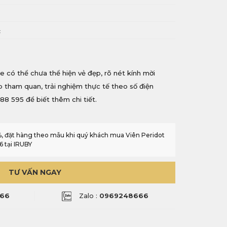
i
c
e có thể chưa thể hiện vẻ đẹp, rõ nét kính mời
ếp tham quan, trải nghiệm thực tế theo số điện
88 595 để biết thêm chi tiết.
0%, đặt hàng theo mẫu khi quý khách mua Viên Peridot
6 tại IRUBY
TƯ VẤN NGAY
66
Zalo :
0969248666