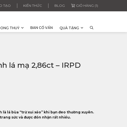
O TẠO
KIẾN THỨC
BLOG
GIỎ HÀNG (1)
BAN CỐ VẤN
HONG THUỶ
QUÀ TẶNG
nh lá mạ 2,86ct – IRPD
là lá bùa “trừ xui xẻo” khi bạn đeo thường xuyên.
trang sức và được đón nhận rất nhiều.