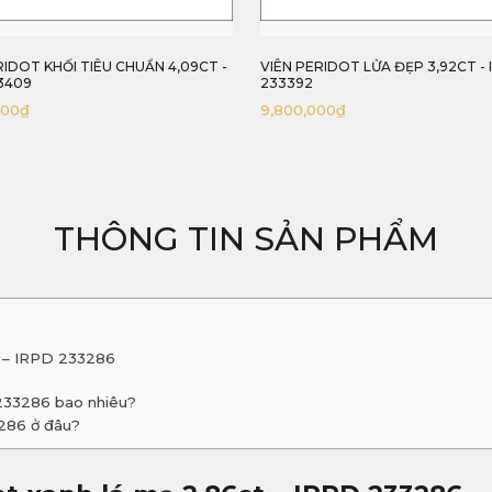
RIDOT LỬA ĐẸP 3,92CT - IRPD10
VIÊN PERIDOT LÀNH SẠCH 3,73CT
233373
00
₫
9,325,000
₫
THÔNG TIN SẢN PHẨM
t – IRPD 233286
 233286 bao nhiêu?
3286 ở đâu?