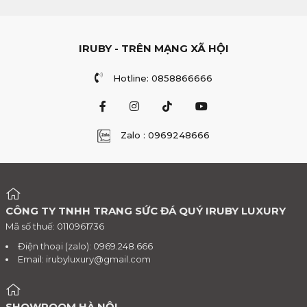
IRUBY - TRÊN MẠNG XÃ HỘI
Hotline: 0858866666
Zalo : 0969248666
CÔNG TY TNHH TRANG SỨC ĐÁ QUÝ IRUBY LUXURY
Mã số thuế: 0110961736
Điện thoại (zalo): 0969.248.666
Email:
irubyluxury@gmail.com
SHOWROOM HÀ NỘI