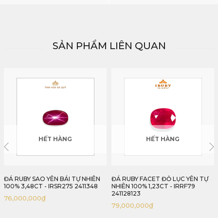
SẢN PHẨM LIÊN QUAN
HẾT HÀNG
HẾT HÀNG
ĐÁ RUBY FACET ĐỎ LỤC YÊN TỰ
ĐÁ RUBY SAO CÁNH HỒNG YÊN
NHIÊN 100% 1,23CT - IRRF79
BÁI 3,90CT - IRSR274 2411390
241128123
79,000,000
₫