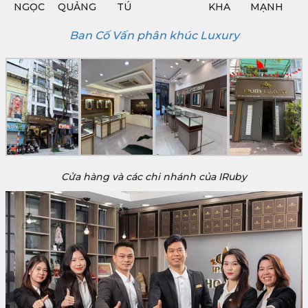
NGỌC
QUẢNG
TÚ
KHA
MẠNH
Ban Cố Vấn phân khúc Luxury
Cửa hàng và các chi nhánh của IRuby