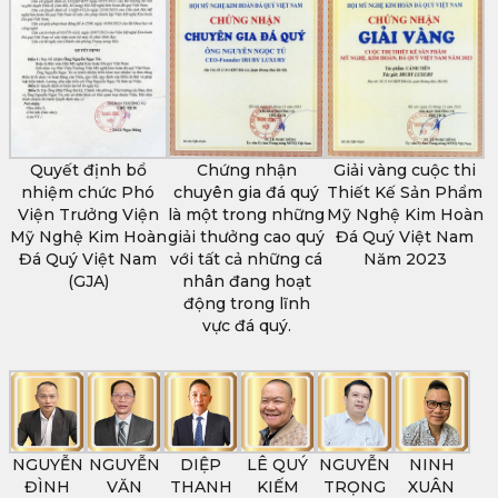
Quyết định bổ
Chứng nhận
Giải vàng cuộc thi
nhiệm chức Phó
chuyên gia đá quý
Thiết Kế Sản Phẩm
Viện Trưởng Viện
là một trong những
Mỹ Nghệ Kim Hoàn
Mỹ Nghệ Kim Hoàn
giải thưởng cao quý
Đá Quý Việt Nam
Đá Quý Việt Nam
với tất cả những cá
Năm 2023
(GJA)
nhân đang hoạt
động trong lĩnh
vực đá quý.
NGUYỄN
NGUYỄN
DIỆP
LÊ QUÝ
NGUYỄN
NINH
ĐÌNH
VĂN
THANH
KIẾM
TRỌNG
XUÂN