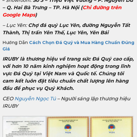
:
Số 3 – Triệu Việt Vương – P. Nguyễn Du
–
Showroom
– Q. Hai Bà Trưng – TP. Hà Nội
(
Chỉ đường trên
Google Maps
)
– Lục Yên:
Chợ đá quý Lục Yên, đường Nguyễn Tất
Thành, Thị trấn Yên Thế, Lục Yên, Yên Bái
Hướng Dẫn
Cách Chọn Đá Quý và Mua Hàng Chuẩn Đúng
Giá
IRUBY là thương hiệu về trang sức Đá Quý cao cấp,
với hơn 10 năm kinh nghiệm hoạt động trong lĩnh
vực Đá Quý tại Việt Nam và Quốc tế. Chúng tôi
cam kết luôn đặt tiêu chuẩn chất lượng lên hàng
đầu để phục vụ Quý Khách.
CEO
Nguyễn Ngọc Tú
– Người sáng lập thương hiệu
IRUBY