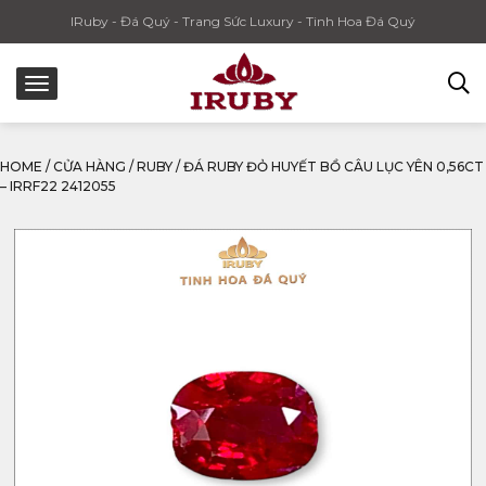
IRuby - Đá Quý - Trang Sức Luxury - Tinh Hoa Đá Quý
HOME
/
CỬA HÀNG
/
RUBY
/
ĐÁ RUBY ĐỎ HUYẾT BỒ CÂU LỤC YÊN 0,56CT
– IRRF22 2412055