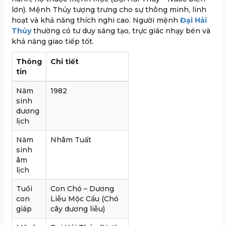
lớn). Mệnh Thủy tượng trưng cho sự thông minh, linh
hoạt và khả năng thích nghi cao. Người mệnh
Đại Hải
Thủy
thường có tư duy sáng tạo, trực giác nhạy bén và
khả năng giao tiếp tốt.
Thông
Chi tiết
tin
Năm
1982
sinh
dương
lịch
Năm
Nhâm Tuất
sinh
âm
lịch
Tuổi
Con Chó – Dương
con
Liễu Mộc Cẩu (Chó
giáp
cây dương liễu)