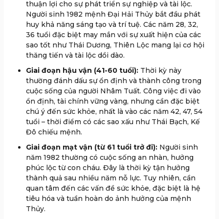
thuận lợi cho sự phát triển sự nghiệp và tài lộc.
Người sinh 1982 mệnh Đại Hải Thủy bắt đầu phát
huy khả năng sáng tạo và trí tuệ. Các năm 28, 32,
36 tuổi đặc biệt may mắn với sự xuất hiện của các
sao tốt như Thái Dương, Thiên Lộc mang lại cơ hội
thăng tiến và tài lộc dồi dào.
Giai đoạn hậu vận (41-60 tuổi):
Thời kỳ này
thường đánh dấu sự ổn định và thành công trong
cuộc sống của người Nhâm Tuất. Công việc đi vào
ổn định, tài chính vững vàng, nhưng cần đặc biệt
chú ý đến sức khỏe, nhất là vào các năm 42, 47, 54
tuổi – thời điểm có các sao xấu như Thái Bạch, Kế
Đô chiếu mệnh.
Giai đoạn mạt vận (từ 61 tuổi trở đi):
Người sinh
năm 1982 thường có cuộc sống an nhàn, hưởng
phúc lộc từ con cháu. Đây là thời kỳ tận hưởng
thành quả sau nhiều năm nỗ lực. Tuy nhiên, cần
quan tâm đến các vấn đề sức khỏe, đặc biệt là hệ
tiêu hóa và tuần hoàn do ảnh hưởng của mệnh
Thủy.