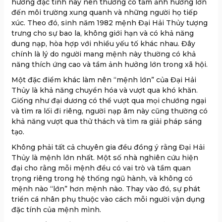
hưởng đặc tính này nên thường có tầm ảnh hưởng lớn
đến môi trường xung quanh và những người họ tiếp
xúc. Theo đó, sinh năm 1982 mệnh Đại Hải Thủy tượng
trưng cho sự bao la, không giới hạn và có khả năng
dung nạp, hòa hợp với nhiều yếu tố khác nhau. Đây
chính là lý do người mang mệnh này thường có khả
năng thích ứng cao và tầm ảnh hưởng lớn trong xã hội.
Một đặc điểm khác làm nên “mệnh lớn” của Đại Hải
Thủy là khả năng chuyển hóa và vượt qua khó khăn.
Giống như đại dương có thể vượt qua mọi chướng ngại
và tìm ra lối đi riêng, người nạp âm này cũng thường có
khả năng vượt qua thử thách và tìm ra giải pháp sáng
tạo.
Không phải tất cả chuyên gia đều đồng ý rằng Đại Hải
Thủy là mệnh lớn nhất. Một số nhà nghiên cứu hiện
đại cho rằng mỗi mệnh đều có vai trò và tầm quan
trọng riêng trong hệ thống ngũ hành, và không có
mệnh nào “lớn” hơn mệnh nào. Thay vào đó, sự phát
triển cá nhân phụ thuộc vào cách mỗi người vận dụng
đặc tính của mệnh mình.