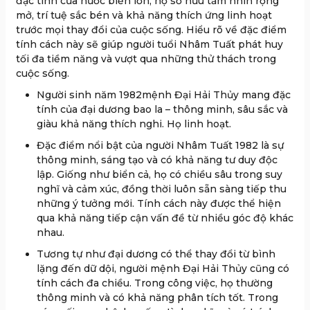
đặc tính của nước biển lớn, họ sở hữu tầm nhìn rộng
mở, trí tuệ sắc bén và khả năng thích ứng linh hoạt
trước mọi thay đổi của cuộc sống. Hiểu rõ về đặc điểm
tính cách này sẽ giúp người tuổi Nhâm Tuất phát huy
tối đa tiềm năng và vượt qua những thử thách trong
cuộc sống.
Người sinh năm 1982mệnh Đại Hải Thủy mang đặc
tính của đại dương bao la – thông minh, sâu sắc và
giàu khả năng thích nghi. Họ linh hoạt.
Đặc điểm nổi bật của người Nhâm Tuất 1982 là sự
thông minh, sáng tạo và có khả năng tư duy độc
lập. Giống như biển cả, họ có chiều sâu trong suy
nghĩ và cảm xúc, đồng thời luôn sẵn sàng tiếp thu
những ý tưởng mới. Tính cách này được thể hiện
qua khả năng tiếp cận vấn đề từ nhiều góc độ khác
nhau.
Tương tự như đại dương có thể thay đổi từ bình
lặng đến dữ dội, người mệnh Đại Hải Thủy cũng có
tính cách đa chiều. Trong công việc, họ thường
thông minh và có khả năng phân tích tốt. Trong