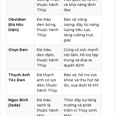
thuộc hành
và khả năng lãnh
Thủy
đạo
Obsidian
Đá màu
Bảo vệ năng
(Đá Hắc
đen bóng,
lượng, đẩy lùi năng
Diện)
thuộc hành
lượng tiêu cực,
Thủy
tăng cường trực
giác
Onyx Đen
Đá màu
Củng cố sức mạnh
đen đậm,
nội tâm, hỗ trợ tập
thuộc hành
trung và đưa ra
Thủy
quyết định
Thạch Anh
Đá thạch
Bảo vệ, hỗ trợ sức
Tóc Đen
anh có sợi
khỏe và thu hút tài
đen, thuộc
lộc, xua đuổi tà khí
hành Thủy
Ngọc Bích
Đá màu
Thúc đẩy sự tăng
(Jade)
xanh lá,
trưởng và phát
thuộc hành
triển vì Thủy sinh
Mộc
Mộc