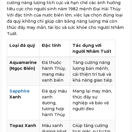
cường năng lượng tích cực và hạn chế các ảnh hưởng
tiêu cực cho người sinh năm 1982 mệnh Đại Hải Thủy.
Với đặc tính của nước biển lớn, việc lựa chọn đúng loại
đá quý không chỉ giúp cân bằng năng lượng mà còn
thúc đẩy may mắn, tài lộc và sức khỏe cho người Nhâm
Tuất.
Loại đá quý
Đặc tính
Tác dụng với
người Nhâm Tuất
Aquamarine
Đá thuộc
Tăng cường năng
(Ngọc Biển)
hành Thủy,
lượng bản mệnh,
mang màu
cải thiện trí tuệ và
xanh biển
khả năng giao tiếp
Sapphire
Đá quý màu
Mang lại may mắn,
Xanh
xanh
thúc đẩy sự
dương,
nghiệp và bảo vệ
tương hợp
người đeo
hành Thủy
Topaz Xanh
Màu xanh
Giúp tăng cường
dương nhạt,
trực giác, sự tự tin