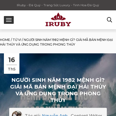
IRuby - Đá Quý - Trang Sức Luxury - Tinh Hoa Đá Quý
HOME
/
TỬ VI
/
NGƯỜI SINH NĂM 1982 MỆNH GÌ? GIẢI MÃ BẢN MỆNH ĐẠI
HẢI THỦY VÀ ỨNG DỤNG TRONG PHONG THỦY
16
Th5
NGƯỜI SINH NĂM 1982 MỆNH GÌ?
GIẢI MÃ BẢN MỆNH ĐẠI HẢI THỦY
VÀ ỨNG DỤNG TRONG PHONG
THỦY
Tác giả:
Nguyễn Anh
· Content Writer