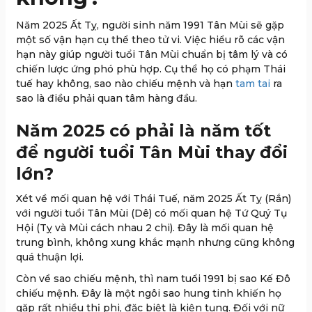
Năm 2025 Ất Tỵ, người sinh năm 1991 Tân Mùi sẽ gặp
một số vận hạn cụ thể theo tử vi. Việc hiểu rõ các vận
hạn này giúp người tuổi Tân Mùi chuẩn bị tâm lý và có
chiến lược ứng phó phù hợp. Cụ thể họ có phạm Thái
tuế hay không, sao nào chiếu mệnh và hạn
tam tai
ra
sao là điều phải quan tâm hàng đầu.
Năm 2025 có phải là năm tốt
để người tuổi Tân Mùi thay đổi
lớn?
Xét về mối quan hệ với Thái Tuế, năm 2025 Ất Tỵ (Rắn)
với người tuổi Tân Mùi (Dê) có mối quan hệ Tứ Quý Tụ
Hội (Tỵ và Mùi cách nhau 2 chi). Đây là mối quan hệ
trung bình, không xung khắc mạnh nhưng cũng không
quá thuận lợi.
Còn về sao chiếu mệnh, thì nam tuổi 1991 bị sao Kế Đô
chiếu mệnh. Đây là một ngôi sao hung tinh khiến họ
gặp rất nhiều thị phi, đặc biệt là kiện tụng. Đối với nữ