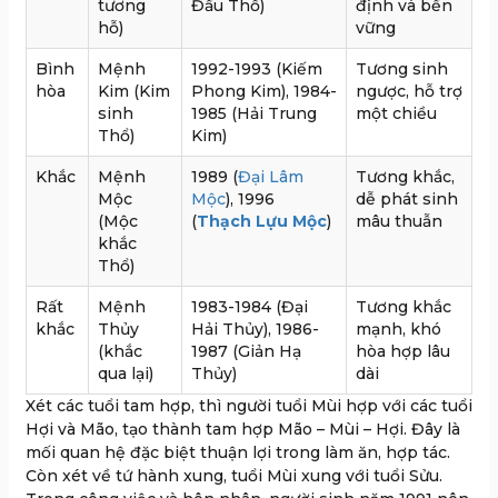
tương
Đầu Thổ)
định và bền
hỗ)
vững
Bình
Mệnh
1992-1993 (Kiếm
Tương sinh
hòa
Kim (Kim
Phong Kim), 1984-
ngược, hỗ trợ
sinh
1985 (Hải Trung
một chiều
Thổ)
Kim)
Khắc
Mệnh
1989 (
Đại Lâm
Tương khắc,
Mộc
Mộc
), 1996
dễ phát sinh
(Mộc
(
Thạch Lựu Mộc
)
mâu thuẫn
khắc
Thổ)
Rất
Mệnh
1983-1984 (Đại
Tương khắc
khắc
Thủy
Hải Thủy), 1986-
mạnh, khó
(khắc
1987 (Giản Hạ
hòa hợp lâu
qua lại)
Thủy)
dài
Xét các tuổi tam hợp, thì người tuổi Mùi hợp với các tuổi
Hợi và Mão, tạo thành tam hợp Mão – Mùi – Hợi. Đây là
mối quan hệ đặc biệt thuận lợi trong làm ăn, hợp tác.
Còn xét về tứ hành xung, tuổi Mùi xung với tuổi Sửu.