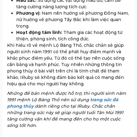
Màu sắc:
Sử dụng các vật dụng màu đỏ, cam để
tăng cường năng lượng tích cực.
Phương vị:
Nam nên hướng về phương Đông Nam,
nữ hướng về phương Tây Bắc khi làm việc quan
trọng.
Hoạt động tâm linh:
Tham gia các hoạt động từ
thiện, phóng sinh, tích công đức.
Khi hiểu rõ về mệnh Lộ Bàng Thổ, chắc chắn sẽ giúp
người sinh năm 1991 có thể phát huy điểm mạnh và
khắc phục điểm yếu. Từ đó có thể tạo nên cuộc sống
cân bằng và hạnh phúc. Tuy nhiên những thông tin
phong thủy ở bài viết trên chỉ là tính chất để tham
khảo, IRuby sẽ không đảm bảo kết quả có mang đến
hiệu quả cho mọi người hay không.
Những để bản mệnh được hỗ trợ, thì người sinh năm
1991 mệnh Lộ Bàng Thổ nên sử dụng
trang sức đá
phong thủy
dành riêng cho tại IRuby. Chắc chắn
những trang sức này sẽ giúp người tuổi Tân Mùi 1991
tăng cường vận khí để mang đến cho họ một cuộc
sống tốt hơn.