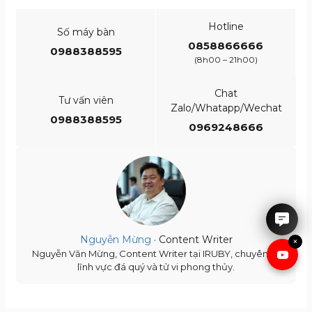
Hotline
Số máy bàn
0858866666
0988388595
(8h00 – 21h00)
Chat
Tư vấn viên
Zalo/Whatapp/Wechat
0988388595
0969248666
IRUBY rất hân hạnh được tư
vấn cho anh chị.
Nguyễn Mừng
· Content Writer
×
Nguyễn Văn Mừng, Content Writer tại IRUBY, chuyên về
lĩnh vực đá quý và tử vi phong thủy.