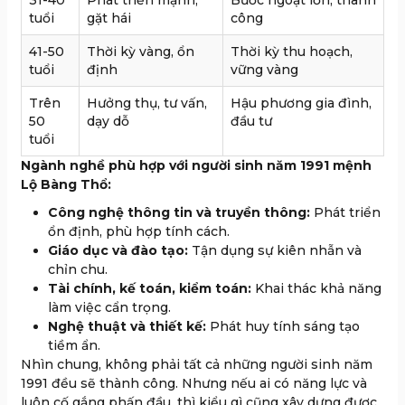
tuổi
gặt hái
công
41-50
Thời kỳ vàng, ổn
Thời kỳ thu hoạch,
tuổi
định
vững vàng
Trên
Hưởng thụ, tư vấn,
Hậu phương gia đình,
50
dạy dỗ
đầu tư
tuổi
Ngành nghề phù hợp với người sinh năm 1991 mệnh
Lộ Bàng Thổ:
Công nghệ thông tin và truyền thông:
Phát triển
ổn định, phù hợp tính cách.
Giáo dục và đào tạo:
Tận dụng sự kiên nhẫn và
chỉn chu.
Tài chính, kế toán, kiểm toán:
Khai thác khả năng
làm việc cẩn trọng.
Nghệ thuật và thiết kế:
Phát huy tính sáng tạo
tiềm ẩn.
Nhìn chung, không phải tất cả những người sinh năm
1991 đều sẽ thành công. Nhưng nếu ai có năng lực và
luôn cố gắng phấn đầu, thì kiểu gì cũng xây dựng được