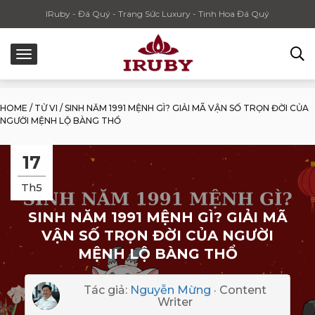
IRuby - Đá Quý - Trang Sức Luxury - Tinh Hoa Đá Quý
HOME
/
TỬ VI
/
SINH NĂM 1991 MỆNH GÌ? GIẢI MÃ VẬN SỐ TRỌN ĐỜI CỦA
NGƯỜI MỆNH LỘ BÀNG THỔ
17
Th5
SINH NĂM 1991 MỆNH GÌ? GIẢI MÃ
VẬN SỐ TRỌN ĐỜI CỦA NGƯỜI
MỆNH LỘ BÀNG THỔ
Tác giả:
Nguyễn Mừng
· Content
Writer