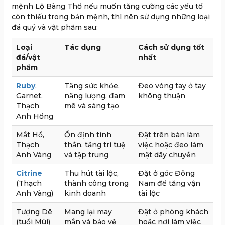
mệnh Lộ Bàng Thổ nếu muốn tăng cường các yếu tố
còn thiếu trong bản mệnh, thì nên sử dụng những loại
đá quý và vật phẩm sau:
Loại
Tác dụng
Cách sử dụng tốt
đá/vật
nhất
phẩm
Ruby
,
Tăng sức khỏe,
Đeo vòng tay ở tay
Garnet,
năng lượng, đam
không thuận
Thạch
mê và sáng tạo
Anh Hồng
Mắt Hổ,
Ổn định tinh
Đặt trên bàn làm
Thạch
thần, tăng trí tuệ
việc hoặc đeo làm
Anh Vàng
và tập trung
mặt dây chuyền
Citrine
Thu hút tài lộc,
Đặt ở góc Đông
(Thạch
thành công trong
Nam để tăng vận
Anh Vàng)
kinh doanh
tài lộc
Tượng Dê
Mang lại may
Đặt ở phòng khách
(tuổi Mùi)
mắn và bảo vệ
hoặc nơi làm việc