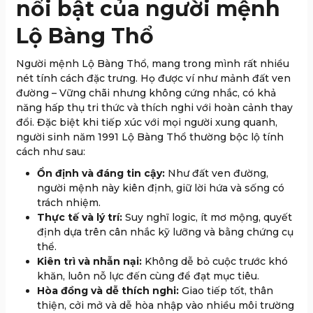
nổi bật của người mệnh
Lộ Bàng Thổ
Người mệnh Lộ Bàng Thổ, mang trong mình rất nhiều
nét tính cách đặc trưng. Họ được ví như mảnh đất ven
đường – Vững chãi nhưng không cứng nhắc, có khả
năng hấp thụ tri thức và thích nghi với hoàn cảnh thay
đổi. Đặc biệt khi tiếp xúc với mọi người xung quanh,
người sinh năm 1991 Lộ Bàng Thổ thường bộc lộ tính
cách như sau:
Ổn định và đáng tin cậy:
Như đất ven đường,
người mệnh này kiên định, giữ lời hứa và sống có
trách nhiệm.
Thực tế và lý trí:
Suy nghĩ logic, ít mơ mộng, quyết
định dựa trên cân nhắc kỹ lưỡng và bằng chứng cụ
thể.
Kiên trì và nhẫn nại:
Không dễ bỏ cuộc trước khó
khăn, luôn nỗ lực đến cùng để đạt mục tiêu.
Hòa đồng và dễ thích nghi:
Giao tiếp tốt, thân
thiện, cởi mở và dễ hòa nhập vào nhiều môi trường