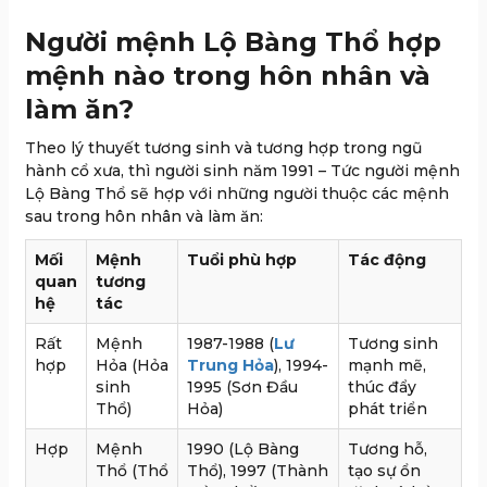
Người mệnh Lộ Bàng Thổ hợp
mệnh nào trong hôn nhân và
làm ăn?
Theo lý thuyết tương sinh và tương hợp trong ngũ
hành cổ xưa, thì người sinh năm 1991 – Tức người mệnh
Lộ Bàng Thổ sẽ hợp với những người thuộc các mệnh
sau trong hôn nhân và làm ăn:
Mối
Mệnh
Tuổi phù hợp
Tác động
quan
tương
hệ
tác
Rất
Mệnh
1987-1988 (
Lư
Tương sinh
hợp
Hỏa (Hỏa
Trung Hỏa
), 1994-
mạnh mẽ,
sinh
1995 (Sơn Đầu
thúc đẩy
Thổ)
Hỏa)
phát triển
Hợp
Mệnh
1990 (Lộ Bàng
Tương hỗ,
Thổ (Thổ
Thổ), 1997 (Thành
tạo sự ổn