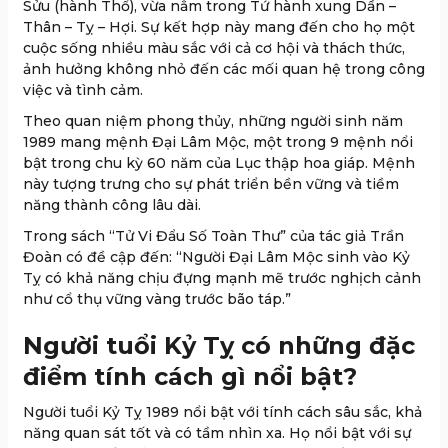
Sửu (hành Thổ), vừa nằm trong Tứ hành xung Dần –
Thân – Tỵ – Hợi. Sự kết hợp này mang đến cho họ một
cuộc sống nhiều màu sắc với cả cơ hội và thách thức,
ảnh hưởng không nhỏ đến các mối quan hệ trong công
việc và tình cảm.
Theo quan niệm phong thủy, những người sinh năm
1989 mang mệnh Đại Lâm Mộc, một trong 9 mệnh nổi
bật trong chu kỳ 60 năm của Lục thập hoa giáp. Mệnh
này tượng trưng cho sự phát triển bền vững và tiềm
năng thành công lâu dài.
Trong sách “Tử Vi Đẩu Số Toàn Thư” của tác giả Trần
Đoàn có đề cập đến: “Người Đại Lâm Mộc sinh vào Kỷ
Tỵ có khả năng chịu đựng mạnh mẽ trước nghịch cảnh
như cổ thụ vững vàng trước bão táp.”
Người tuổi Kỷ Tỵ có những đặc
điểm tính cách gì nổi bật?
Người tuổi Kỷ Tỵ 1989 nổi bật với tính cách sâu sắc, khả
năng quan sát tốt và có tầm nhìn xa. Họ nổi bật với sự