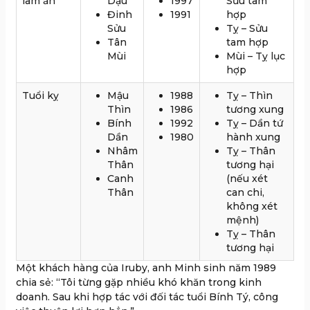
làm ăn
Dậu
1997
Sửu tam
Đinh
1991
hợp
Sửu
Tỵ – Sửu
Tân
tam hợp
Mùi
Mùi – Tỵ lục
hợp
Tuổi kỵ
Mậu
1988
Tỵ – Thìn
Thìn
1986
tương xung
Bính
1992
Tỵ – Dần tứ
Dần
1980
hành xung
Nhâm
Tỵ – Thân
Thân
tương hại
Canh
(nếu xét
Thân
can chi,
không xét
mệnh)
Tỵ – Thân
tương hại
Một khách hàng của Iruby, anh Minh sinh năm 1989
chia sẻ: “Tôi từng gặp nhiều khó khăn trong kinh
doanh. Sau khi hợp tác với đối tác tuổi Bính Tý, công