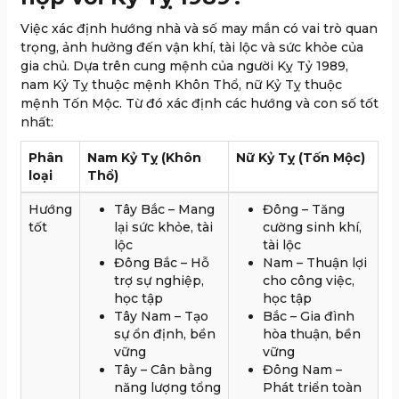
Việc xác định hướng nhà và số may mắn có vai trò quan
trọng, ảnh hưởng đến vận khí, tài lộc và sức khỏe của
gia chủ. Dựa trên cung mệnh của người Kỵ Tỷ 1989,
nam Kỷ Tỵ thuộc mệnh Khôn Thổ, nữ Kỷ Tỵ thuộc
mệnh Tốn Mộc. Từ đó xác định các hướng và con số tốt
nhất:
Phân
Nam Kỷ Tỵ (Khôn
Nữ Kỷ Tỵ (Tốn Mộc)
loại
Thổ)
Hướng
Tây Bắc – Mang
Đông – Tăng
tốt
lại sức khỏe, tài
cường sinh khí,
lộc
tài lộc
Đông Bắc – Hỗ
Nam – Thuận lợi
trợ sự nghiệp,
cho công việc,
học tập
học tập
Tây Nam – Tạo
Bắc – Gia đình
sự ổn định, bền
hòa thuận, bền
vững
vững
Tây – Cân bằng
Đông Nam –
năng lượng tổng
Phát triển toàn