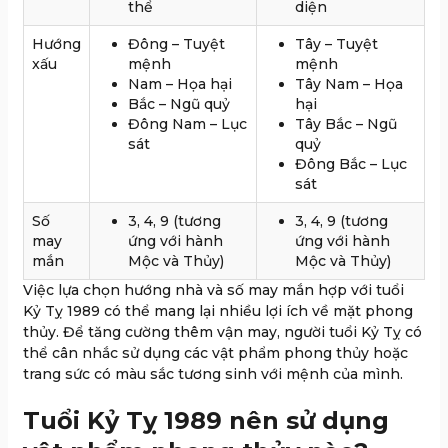
thể
diện
Hướng
Đông – Tuyệt
Tây – Tuyệt
xấu
mệnh
mệnh
Nam – Họa hại
Tây Nam – Họa
Bắc – Ngũ quỷ
hại
Đông Nam – Lục
Tây Bắc – Ngũ
sát
quỷ
Đông Bắc – Lục
sát
Số
3, 4, 9 (tương
3, 4, 9 (tương
may
ứng với hành
ứng với hành
mắn
Mộc và Thủy)
Mộc và Thủy)
Việc lựa chọn hướng nhà và số may mắn hợp với tuổi
Kỷ Tỵ 1989 có thể mang lại nhiều lợi ích về mặt phong
thủy. Để tăng cường thêm vận may, người tuổi Kỷ Tỵ có
thể cân nhắc sử dụng các vật phẩm phong thủy hoặc
trang sức có màu sắc tương sinh với mệnh của mình.
Tuổi Kỷ Tỵ 1989 nên sử dụng