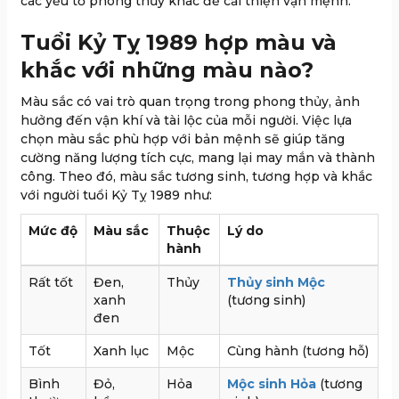
các yếu tố phong thủy khác để cải thiện vận mệnh.
Tuổi Kỷ Tỵ 1989 hợp màu và
khắc với những màu nào?
Màu sắc có vai trò quan trọng trong phong thủy, ảnh
hưởng đến vận khí và tài lộc của mỗi người. Việc lựa
chọn màu sắc phù hợp với bản mệnh sẽ giúp tăng
cường năng lượng tích cực, mang lại may mắn và thành
công. Theo đó, màu sắc tương sinh, tương hợp và khắc
với người tuổi Kỷ Tỵ 1989 như:
Mức độ
Màu sắc
Thuộc
Lý do
hành
Rất tốt
Đen,
Thủy
Thủy sinh Mộc
xanh
(tương sinh)
đen
Tốt
Xanh lục
Mộc
Cùng hành (tương hỗ)
Bình
Đỏ,
Hỏa
Mộc sinh Hỏa
(tương