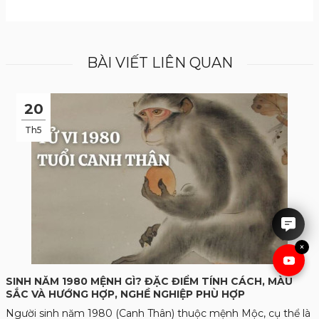
BÀI VIẾT LIÊN QUAN
20
Th5
IRUBY rất hân hạnh được tư
vấn cho anh chị.
×
SINH NĂM 1980 MỆNH GÌ? ĐẶC ĐIỂM TÍNH CÁCH, MÀU
SẮC VÀ HƯỚNG HỢP, NGHỀ NGHIỆP PHÙ HỢP
Người sinh năm 1980 (Canh Thân) thuộc mệnh Mộc, cụ thể là