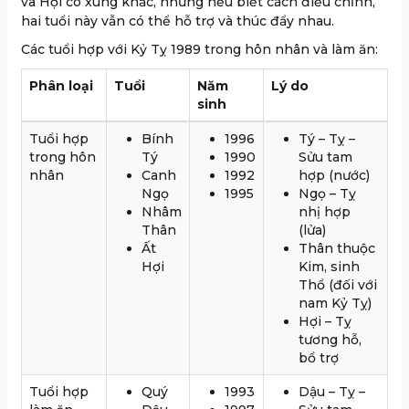
và Hợi có xung khắc, nhưng nếu biết cách điều chỉnh,
hai tuổi này vẫn có thể hỗ trợ và thúc đẩy nhau.
Các tuổi hợp với Kỷ Tỵ 1989 trong hôn nhân và làm ăn:
Phân loại
Tuổi
Năm
Lý do
sinh
Tuổi hợp
Bính
1996
Tý – Tỵ –
trong hôn
Tý
1990
Sửu tam
nhân
Canh
1992
hợp (nước)
Ngọ
1995
Ngọ – Tỵ
Nhâm
nhị hợp
Thân
(lửa)
Ất
Thân thuộc
Hợi
Kim, sinh
Thổ (đối với
nam Kỷ Tỵ)
Hợi – Tỵ
tương hỗ,
bổ trợ
Tuổi hợp
Quý
1993
Dậu – Tỵ –