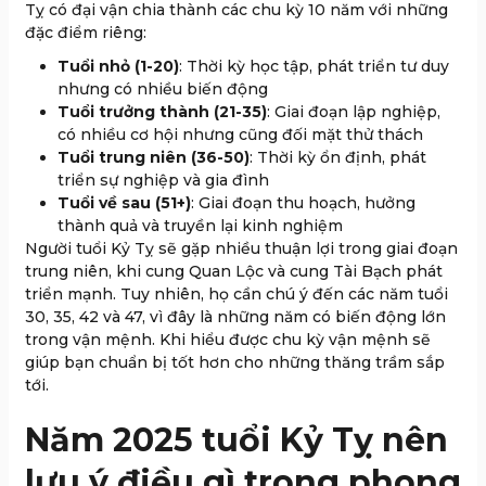
Tỵ có đại vận chia thành các chu kỳ 10 năm với những
đặc điểm riêng:
Tuổi nhỏ (1-20)
: Thời kỳ học tập, phát triển tư duy
nhưng có nhiều biến động
Tuổi trưởng thành (21-35)
: Giai đoạn lập nghiệp,
có nhiều cơ hội nhưng cũng đối mặt thử thách
Tuổi trung niên (36-50)
: Thời kỳ ổn định, phát
triển sự nghiệp và gia đình
Tuổi về sau (51+)
: Giai đoạn thu hoạch, hưởng
thành quả và truyền lại kinh nghiệm
Người tuổi Kỷ Tỵ sẽ gặp nhiều thuận lợi trong giai đoạn
trung niên, khi cung Quan Lộc và cung Tài Bạch phát
triển mạnh. Tuy nhiên, họ cần chú ý đến các năm tuổi
30, 35, 42 và 47, vì đây là những năm có biến động lớn
trong vận mệnh. Khi hiểu được chu kỳ vận mệnh sẽ
giúp bạn chuẩn bị tốt hơn cho những thăng trầm sắp
tới.
Năm 2025 tuổi Kỷ Tỵ nên
lưu ý điều gì trong phong