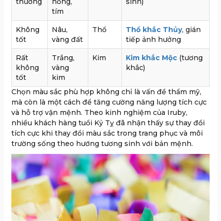
thường
hồng,
sinh)
tím
Không
Nâu,
Thổ
Thổ khắc Thủy
, gián
tốt
vàng đất
tiếp ảnh hưởng
Rất
Trắng,
Kim
Kim khắc Mộc
(tương
không
vàng
khắc)
tốt
kim
Chọn màu sắc phù hợp không chỉ là vấn đề thẩm mỹ,
mà còn là một cách để tăng cường năng lượng tích cực
và hỗ trợ vận mệnh. Theo kinh nghiệm của Iruby,
nhiều khách hàng tuổi Kỷ Tỵ đã nhận thấy sự thay đổi
tích cực khi thay đổi màu sắc trong trang phục và môi
trường sống theo hướng tương sinh với bản mệnh.