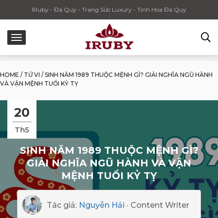
IRuby - Đá Quý - Trang Sức Luxury - Tinh Hoa Đá Quý
HOME
/
TỬ VI
/
SINH NĂM 1989 THUỘC MỆNH GÌ? GIẢI NGHĨA NGŨ HÀNH
VÀ VẬN MỆNH TUỔI KỶ TỴ
20
Th5
SINH NĂM 1989 THUỘC MỆNH GÌ?
GIẢI NGHĨA NGŨ HÀNH VÀ VẬN
MỆNH TUỔI KỶ TỴ
Tác giả:
Nguyễn Hải
· Content Writer