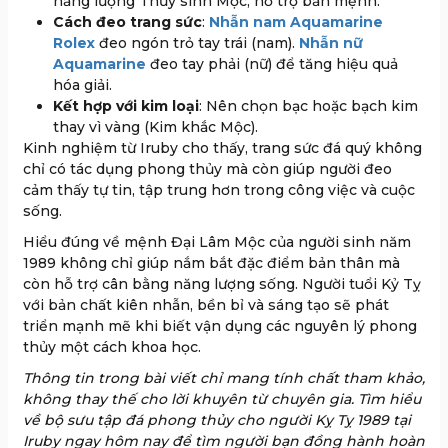
năng lượng Thủy sinh Mộc, hỗ trợ bản mệnh.
Cách đeo trang sức
:
Nhẫn nam Aquamarine
Rolex
đeo ngón trỏ tay trái (nam).
Nhẫn nữ
Aquamarine
đeo tay phải (nữ) để tăng hiệu quả
hóa giải.
Kết hợp với kim loại
: Nên chọn bạc hoặc bạch kim
thay vì vàng (Kim khắc Mộc).
Kinh nghiệm từ Iruby cho thấy, trang sức đá quý không
chỉ có tác dụng phong thủy mà còn giúp người đeo
cảm thấy tự tin, tập trung hơn trong công việc và cuộc
sống.
Hiểu đúng về mệnh Đại Lâm Mộc của người sinh năm
1989 không chỉ giúp nắm bắt đặc điểm bản thân mà
còn hỗ trợ cân bằng năng lượng sống. Người tuổi Kỷ Tỵ
với bản chất kiên nhẫn, bền bỉ và sáng tạo sẽ phát
triển mạnh mẽ khi biết vận dụng các nguyên lý phong
thủy một cách khoa học.
Thông tin trong bài viết chỉ mang tính chất tham khảo,
không thay thế cho lời khuyên từ chuyên gia. Tìm hiểu
về bộ sưu tập đá phong thủy cho người Kỵ Tỵ 1989 tại
Iruby ngay hôm nay để tìm người bạn đồng hành hoàn